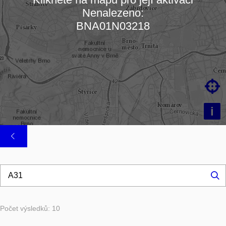
Nenalezeno:
Načítám mapu…
BNA01N03218

i
Hl
...
Počet výsledků: 10