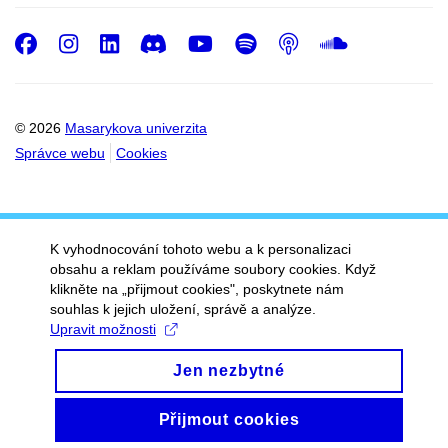
Facebook
Instagram
LinkedIn
Discord
Youtube
Spotify
Podcast
SoundC
© 2026
Masarykova univerzita
Správce webu
Cookies
K vyhodnocování tohoto webu a k personalizaci
obsahu a reklam používáme soubory cookies. Když
klikněte na „přijmout cookies", poskytnete nám
souhlas k jejich uložení, správě a analýze.
Upravit možnosti
Jen nezbytné
Přijmout cookies