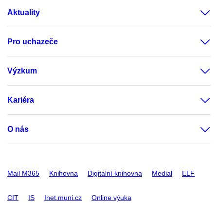
Aktuality
Pro uchazeče
Výzkum
Kariéra
O nás
Mail M365
Knihovna
Digitální knihovna
Medial
ELF
CIT
IS
Inet.muni.cz
Online výuka