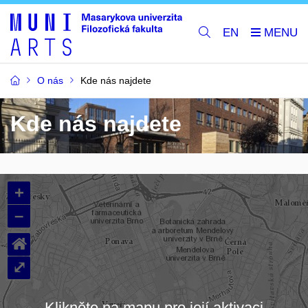
EN
O nás
Kde nás najdete
Kde nás najdete
+
–
⌂
⤢
Klikněte na mapu pro její aktivaci