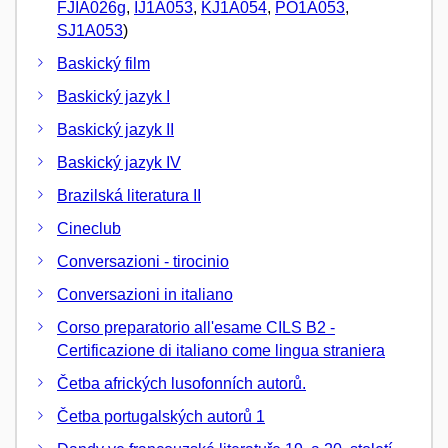
FJIA026g
,
IJ1A053
,
KJ1A054
,
PO1A053
,
SJ1A053
)
Baskický film
Baskický jazyk I
Baskický jazyk II
Baskický jazyk IV
Brazilská literatura II
Cineclub
Conversazioni - tirocinio
Conversazioni in italiano
Corso preparatorio all'esame CILS B2 -
Certificazione di italiano come lingua straniera
Četba afrických lusofonních autorů.
Četba portugalských autorů 1