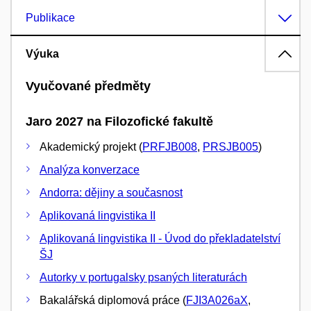
Publikace
Výuka
Vyučované předměty
Jaro 2027 na Filozofické fakultě
Akademický projekt (
PRFJB008
,
PRSJB005
)
Analýza konverzace
Andorra: dějiny a současnost
Aplikovaná lingvistika II
Aplikovaná lingvistika II - Úvod do překladatelství
ŠJ
Autorky v portugalsky psaných literaturách
Bakalářská diplomová práce (
FJI3A026aX
,