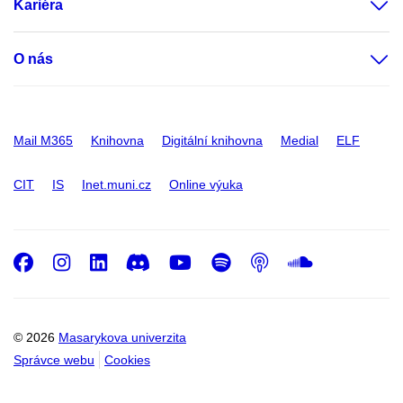
Kariéra
O nás
Mail M365
Knihovna
Digitální knihovna
Medial
ELF
CIT
IS
Inet.muni.cz
Online výuka
Facebook
Instagram
LinkedIn
Discord
Youtube
Spotify
Podcast
SoundC
© 2026
Masarykova univerzita
Správce webu
Cookies