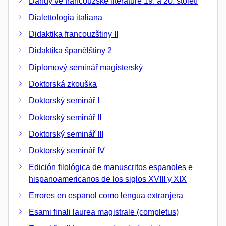
Dandy ve francouzské literatuře 19. a 20. století
Dialettologia italiana
Didaktika francouzštiny II
Didaktika španělštiny 2
Diplomový seminář magisterský
Doktorská zkouška
Doktorský seminář I
Doktorský seminář II
Doktorský seminář III
Doktorský seminář IV
Edición filológica de manuscritos espanoles e
hispanoamericanos de los siglos XVIII y XIX
Errores en espanol como lengua extranjera
Esami finali laurea magistrale (completus)