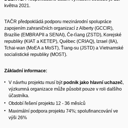
května 2021.
TAČR předpokládá podporu mezinárodní spolupráce
zapojením zahraničních organizací z Alberty (GCCIR),
Brazílie (EMBRAPII a SENAI), Če-ťiang (ZSTD), Korejské
republiky (KIAT a KETEP), Québec (CRIAQ), Izrael (IIA),
Tchai-wan (MoEA a MoST), Ťiang-su (JSTD) a Vietnamské
socialistické republiky (MOST).
Základní informace:
V návrhu projektu musí být
podnik jako hlavní uchazeč
,
výzkumná organizace může působit pouze v roli dalšího
účastníka.
Období řešení projektu 12 - 36 měsíců
Maximální podpora projektu 74%; spolufinancování ve
výši 26%