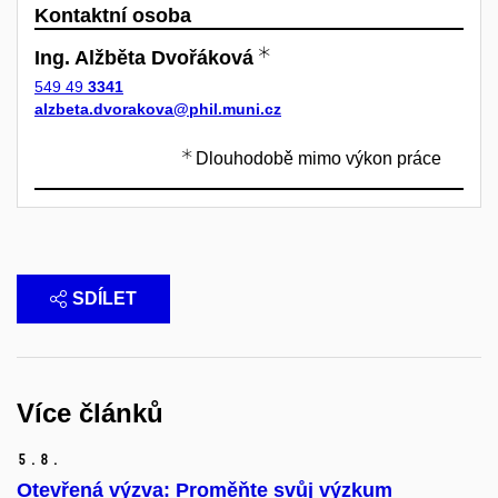
Kontaktní osoba
Ing. Alžběta Dvořáková
549 49
3341
alzbeta.dvorakova@phil.muni.cz
Dlouhodobě mimo výkon práce
SDÍLET
Více článků
5.
8.
Otevřená výzva: Proměňte svůj výzkum