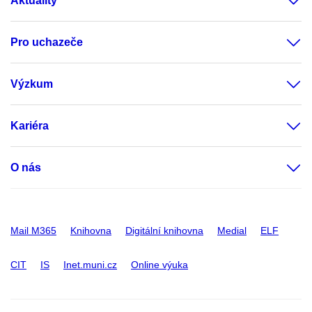
Aktuality
Pro uchazeče
Výzkum
Kariéra
O nás
Mail M365
Knihovna
Digitální knihovna
Medial
ELF
CIT
IS
Inet.muni.cz
Online výuka