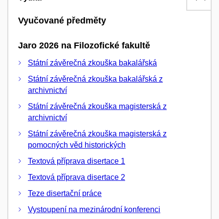
Vyučované předměty
Jaro 2026 na Filozofické fakultě
Státní závěrečná zkouška bakalářská
Státní závěrečná zkouška bakalářská z
archivnictví
Státní závěrečná zkouška magisterská z
archivnictví
Státní závěrečná zkouška magisterská z
pomocných věd historických
Textová příprava disertace 1
Textová příprava disertace 2
Teze disertační práce
Vystoupení na mezinárodní konferenci