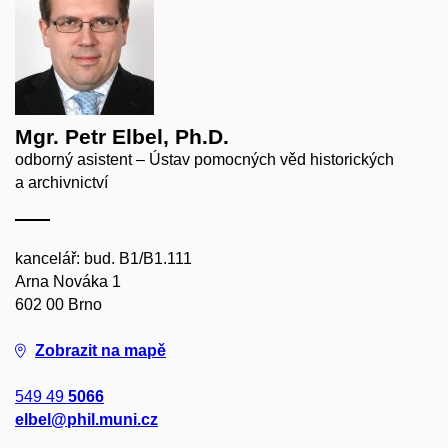
Mgr. Petr Elbel, Ph.D.
odborný asistent – Ústav pomocných věd historických
a archivnictví
kancelář: bud. B1/B1.111
Arna Nováka 1
602 00 Brno
Zobrazit na mapě
549 49
5066
elbel@phil.muni.cz