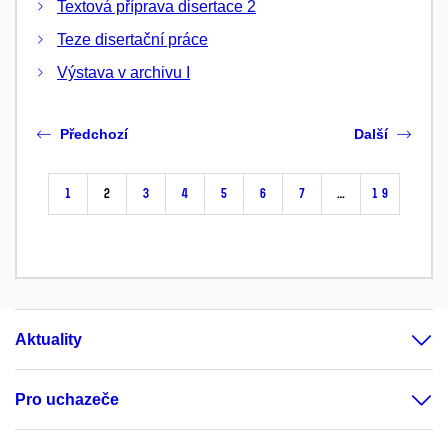
Textová příprava disertace 2
Teze disertační práce
Výstava v archivu I
Předchozí
Další
1
2
3
4
5
6
7
…
19
Aktuality
Pro uchazeče