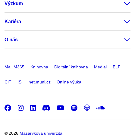
Výzkum
Kariéra
O nás
Mail M365
Knihovna
Digitální knihovna
Medial
ELF
CIT
IS
Inet.muni.cz
Online výuka
Facebook
Instagram
LinkedIn
Discord
Youtube
Spotify
Podcast
SoundC
© 2026
Masarykova univerzita