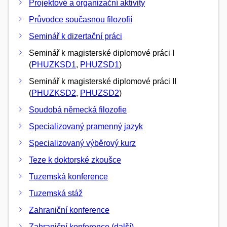
Projektové a organizační aktivity
Průvodce současnou filozofií
Seminář k dizertační práci
Seminář k magisterské diplomové práci I
(
PHUZKSD1
,
PHUZSD1
)
Seminář k magisterské diplomové práci II
(
PHUZKSD2
,
PHUZSD2
)
Soudobá německá filozofie
Specializovaný pramenný jazyk
Specializovaný výběrový kurz
Teze k doktorské zkoušce
Tuzemská konference
Tuzemská stáž
Zahraniční konference
Zahraniční konference (další)