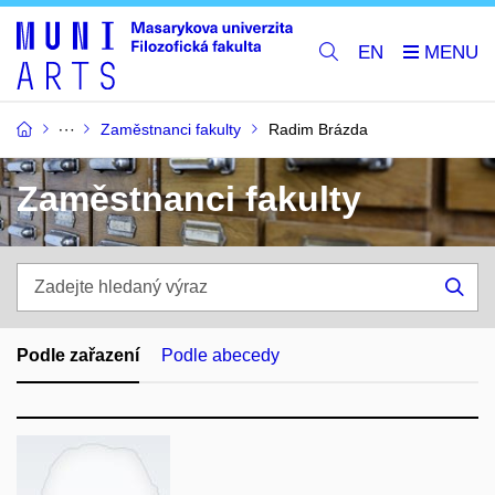
EN
Zaměstnanci fakulty
Radim Brázda
Zaměstnanci fakulty
Zadejte
hledaný
Hle
výraz
Podle zařazení
Podle abecedy