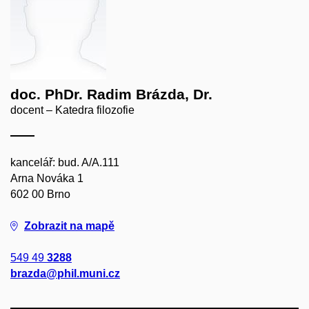
doc. PhDr. Radim Brázda, Dr.
docent – Katedra filozofie
kancelář: bud. A/A.111
Arna Nováka 1
602 00 Brno
Zobrazit na mapě
549 49
3288
brazda@phil.muni.cz