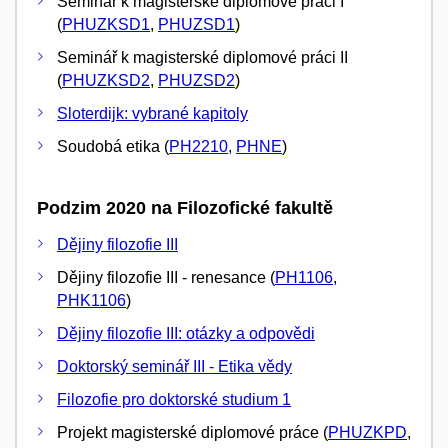
Seminář k magisterské diplomové práci I
(
PHUZKSD1
,
PHUZSD1
)
Seminář k magisterské diplomové práci II
(
PHUZKSD2
,
PHUZSD2
)
Sloterdijk: vybrané kapitoly
Soudobá etika (
PH2210
,
PHNE
)
Podzim 2020 na Filozofické fakultě
Dějiny filozofie III
Dějiny filozofie III - renesance (
PH1106
,
PHK1106
)
Dějiny filozofie III: otázky a odpovědi
Doktorský seminář III - Etika vědy
Filozofie pro doktorské studium 1
Projekt magisterské diplomové práce (
PHUZKPD
,