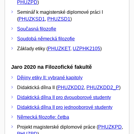
PHUZPD
)
Seminář k magisterské diplomové práci I
(
PHUZKSD1
,
PHUZSD1
)
Současná filozofie
Soudobá německá filozofie
Základy etiky (
PHUZKET
,
UZPHK2105
)
Jaro 2020 na Filozofické fakultě
Dějiny etiky II: vybrané kapitoly
Didaktická dílna II (
PHUZKDD2
,
PHUZKDD2_P
)
Didaktická dílna II pro dvouoborové studenty
Didaktická dílna II pro jednooborové studenty
Německá filozofie: četba
Projekt magisterské diplomové práce (
PHUZKPD
,
PHUZPD
)