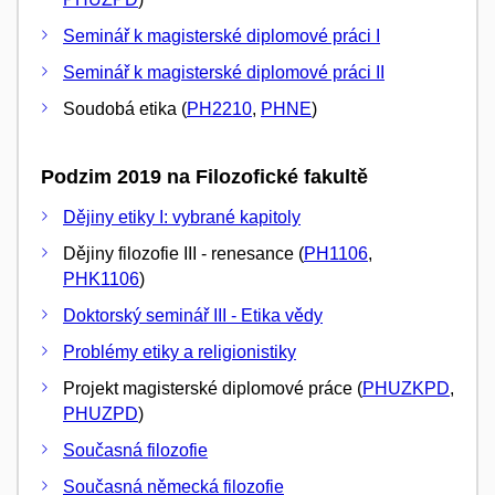
Seminář k magisterské diplomové práci I
Seminář k magisterské diplomové práci II
Soudobá etika (
PH2210
,
PHNE
)
Podzim 2019 na Filozofické fakultě
Dějiny etiky I: vybrané kapitoly
Dějiny filozofie III - renesance (
PH1106
,
PHK1106
)
Doktorský seminář III - Etika vědy
Problémy etiky a religionistiky
Projekt magisterské diplomové práce (
PHUZKPD
,
PHUZPD
)
Současná filozofie
Současná německá filozofie