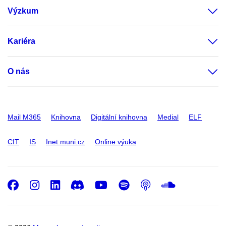
Výzkum
Kariéra
O nás
Mail M365
Knihovna
Digitální knihovna
Medial
ELF
CIT
IS
Inet.muni.cz
Online výuka
Facebook
Instagram
LinkedIn
Discord
Youtube
Spotify
Podcast
SoundC