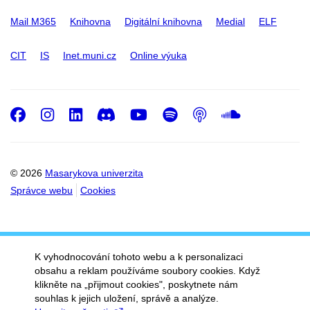
Mail M365
Knihovna
Digitální knihovna
Medial
ELF
CIT
IS
Inet.muni.cz
Online výuka
Facebook
Instagram
LinkedIn
Discord
Youtube
Spotify
Podcast
SoundC
© 2026
Masarykova univerzita
Správce webu
Cookies
K vyhodnocování tohoto webu a k personalizaci
obsahu a reklam používáme soubory cookies. Když
klikněte na „přijmout cookies", poskytnete nám
souhlas k jejich uložení, správě a analýze.