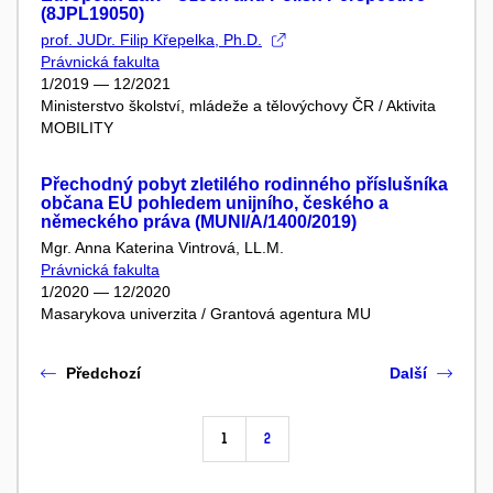
(8JPL19050)
prof. JUDr. Filip Křepelka, Ph.D.
Právnická fakulta
1/2019 — 12/2021
Ministerstvo školství, mládeže a tělovýchovy ČR / Aktivita
MOBILITY
Přechodný pobyt zletilého rodinného příslušníka
občana EU pohledem unijního, českého a
německého práva (MUNI/A/1400/2019)
Mgr. Anna Katerina Vintrová, LL.M.
Právnická fakulta
1/2020 — 12/2020
Masarykova univerzita / Grantová agentura MU
Předchozí
Další
1
2