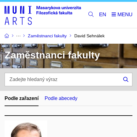
EN
Zaměstnanci fakulty
David Sehnálek
Zaměstnanci fakulty
Zadejte
hledaný
Hle
výraz
Podle zařazení
Podle abecedy