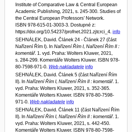
Institute of Comparative Law & Central European
Academic Publishing, 2021, s. 245-300. Studies of
the Central European Professors’ Network.
ISBN 978-615-01-3003-3. Dostupné z:
https://doi.org/10.54237/profnet.2021.zjtcrci_4.
info
SEHNÁLEK, David. Článek 24 - Článek 27 (část
Nařízení Řím I). In
Nařízení Řím I, Nařízení Řím II :
komentář
. 1. vyd. Praha: Wolters Kluwer, 2021,
s. 284-299. Komentáře Wolters Kluwer. ISBN 978-
80-7598-971-0.
Web nakladatele
info
SEHNÁLEK, David. Článek 5 (část Nařízení Řím
II). In
Nařízení Řím I, Nařízení Řím II : komentář
. 1.
vyd. Praha: Wolters Kluwer, 2021, s. 352-365.
Komentáře Wolters Kluwer. ISBN 978-80-7598-
971-0.
Web nakladatele
info
SEHNÁLEK, David. Článek 11 (část Nařízení Řím
II). In
Nařízení Řím I, Nařízení Řím II : komentář
. 1.
vyd. Praha: Wolters Kluwer, 2021, s. 442-450.
Komentáře Wolters Kluwer. ISBN 978-80-7598-