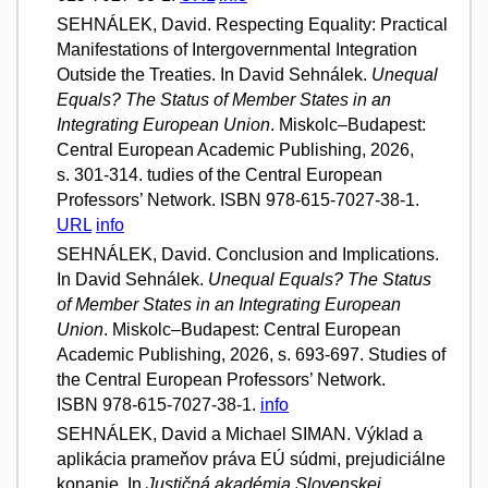
SEHNÁLEK, David. Respecting Equality: Practical
Manifestations of Intergovernmental Integration
Outside the Treaties. In David Sehnálek.
Unequal
Equals? The Status of Member States in an
Integrating European Union
. Miskolc–Budapest:
Central European Academic Publishing, 2026,
s. 301-314. tudies of the Central European
Professors’ Network. ISBN 978-615-7027-38-1.
URL
info
SEHNÁLEK, David. Conclusion and Implications.
In David Sehnálek.
Unequal Equals? The Status
of Member States in an Integrating European
Union
. Miskolc–Budapest: Central European
Academic Publishing, 2026, s. 693-697. Studies of
the Central European Professors’ Network.
ISBN 978-615-7027-38-1.
info
SEHNÁLEK, David a Michael SIMAN. Výklad a
aplikácia prameňov práva EÚ súdmi, prejudiciálne
konanie. In
Justičná akadémia Slovenskej