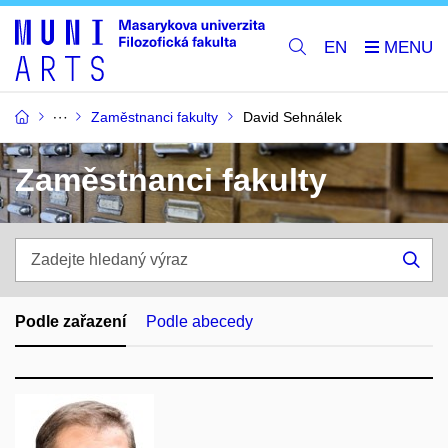
EN
Zaměstnanci fakulty
David Sehnálek
Zaměstnanci fakulty
Zadejte
hledaný
Hle
výraz
Podle zařazení
Podle abecedy