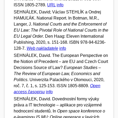
ISSN 1805-2789.
URL
info
SEHNÁLEK, David; Václav STEHLÍK a Ondrej
HAMUĽÁK. National Report. In Botman, M.R.,
Langer, J.
National Courts and the Enforcement of
EU Law: The Pivotal Role of National Courts in the
EU Legal Order
. Den Haag: Eleven International
Publishing, 2020, s. 151-168. ISBN 978-94-6236-
128-7.
Web nakladatele
info
SEHNÁLEK, David. The European Perspective on
the Notion of Precedent – are EU and Czech Court
Decisions Source of Law?
European Studies –
The Review of European Law, Economics and
Politics
. Univerzita Palackého v Olomouci, 2020,
roč. 7, č. 1, s. 125-153. ISSN 1805-8809.
Open
access časopisu
info
SEHNÁLEK, David. Dovednostní formy výuky
práva a IT technologie – aplikace pro vzájemné
hodnocení studentů. In
Open space konference o
e-learningu IS MU: Online generace v lavicích
.