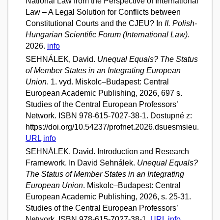
National Law from the Perspective of International
Law – A Legal Solution for Conflicts between
Constitutional Courts and the CJEU? In
II. Polish-
Hungarian Scientific Forum (International Law)
.
2026.
info
SEHNÁLEK, David.
Unequal Equals? The Status
of Member States in an Integrating European
Union
. 1. vyd. Miskolc–Budapest: Central
European Academic Publishing, 2026, 697 s.
Studies of the Central European Professors’
Network. ISBN 978-615-7027-38-1. Dostupné z:
https://doi.org/10.54237/profnet.2026.dsuesmsieu.
URL
info
SEHNÁLEK, David. Introduction and Research
Framework. In David Sehnálek.
Unequal Equals?
The Status of Member States in an Integrating
European Union
. Miskolc–Budapest: Central
European Academic Publishing, 2026, s. 25-31.
Studies of the Central European Professors’
Network. ISBN 978-615-7027-38-1.
URL
info