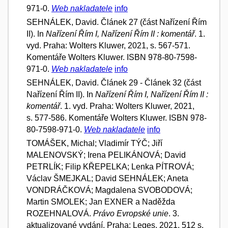
971-0.
Web nakladatele
info
SEHNÁLEK, David. Článek 27 (část Nařízení Řím
II). In
Nařízení Řím I, Nařízení Řím II : komentář
. 1.
vyd. Praha: Wolters Kluwer, 2021, s. 567-571.
Komentáře Wolters Kluwer. ISBN 978-80-7598-
971-0.
Web nakladatele
info
SEHNÁLEK, David. Článek 29 - Článek 32 (část
Nařízení Řím II). In
Nařízení Řím I, Nařízení Řím II :
komentář
. 1. vyd. Praha: Wolters Kluwer, 2021,
s. 577-586. Komentáře Wolters Kluwer. ISBN 978-
80-7598-971-0.
Web nakladatele
info
TOMÁŠEK, Michal; Vladimír TÝČ; Jiří
MALENOVSKÝ; Irena PELIKÁNOVÁ; David
PETRLÍK; Filip KŘEPELKA; Lenka PÍTROVÁ;
Václav ŠMEJKAL; David SEHNÁLEK; Aneta
VONDRÁČKOVÁ; Magdalena SVOBODOVÁ;
Martin SMOLEK; Jan EXNER a Naděžda
ROZEHNALOVÁ.
Právo Evropské unie
. 3.
aktualizované vydání. Praha: Leges, 2021, 512 s.