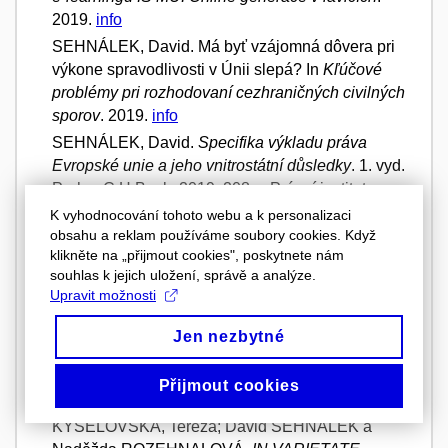
2019.
info
SEHNÁLEK, David. Má byť vzájomná dôvera pri
výkone spravodlivosti v Únii slepá? In
Kľúčové
problémy pri rozhodovaní cezhraničných civilných
sporov
. 2019.
info
SEHNÁLEK, David.
Specifika výkladu práva
Evropské unie a jeho vnitrostátní důsledky
. 1. vyd.
Praha: C.H.Beck, 2019, 208 s. Právní instituty.
ISBN 978-80-7400-741-5.
info
K vyhodnocování tohoto webu a k personalizaci
obsahu a reklam používáme soubory cookies. Když
SEHNÁLEK, David. Je soudní rozhodnutí (české i
klikněte na „přijmout cookies", poskytnete nám
unijní) obecně závazné a má povahu pramene
souhlas k jejich uložení, správě a analýze.
práva? In Tereza Kyselovská, David Sehnálek,
Upravit možnosti
Naděžda Rozehnalová.
IN VARIETATE
CONCORDIA soubor vědeckých statí k poctě prof.
Jen nezbytné
Vladimíra Týče
. 1. vyd. Brno: Masarykova
univerzita, 2019, s. 295-324. ISBN 978-80-210-
Přijmout cookies
9332-4.
info
KYSELOVSKÁ, Tereza; David SEHNÁLEK a