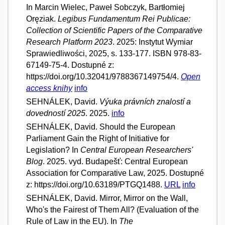
In Marcin Wielec, Paweł Sobczyk, Bartłomiej
Oręziak.
Legibus Fundamentum Rei Publicae:
Collection of Scientific Papers of the Comparative
Research Platform 2023
. 2025: Instytut Wymiar
Sprawiedliwości, 2025, s. 133-177. ISBN 978-83-
67149-75-4. Dostupné z:
https://doi.org/10.32041/9788367149754/4.
Open
access knihy
info
SEHNÁLEK, David.
Výuka právních znalostí a
dovedností 2025
. 2025.
info
SEHNÁLEK, David. Should the European
Parliament Gain the Right of Initiative for
Legislation? In
Central European Researchers'
Blog
. 2025. vyd. Budapešť: Central European
Association for Comparative Law, 2025. Dostupné
z: https://doi.org/10.63189/PTGQ1488.
URL
info
SEHNÁLEK, David. Mirror, Mirror on the Wall,
Who's the Fairest of Them All? (Evaluation of the
Rule of Law in the EU). In
The