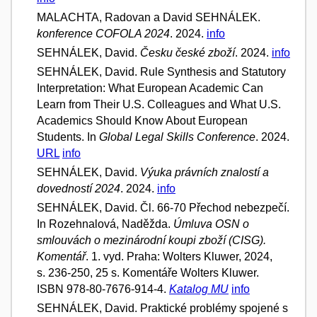
MALACHTA, Radovan a David SEHNÁLEK.
konference COFOLA 2024
. 2024.
info
SEHNÁLEK, David.
Česku české zboží
. 2024.
info
SEHNÁLEK, David. Rule Synthesis and Statutory
Interpretation: What European Academic Can
Learn from Their U.S. Colleagues and What U.S.
Academics Should Know About European
Students. In
Global Legal Skills Conference
. 2024.
URL
info
SEHNÁLEK, David.
Výuka právních znalostí a
dovedností 2024
. 2024.
info
SEHNÁLEK, David. Čl. 66-70 Přechod nebezpečí.
In Rozehnalová, Naděžda.
Úmluva OSN o
smlouvách o mezinárodní koupi zboží (CISG).
Komentář
. 1. vyd. Praha: Wolters Kluwer, 2024,
s. 236-250, 25 s. Komentáře Wolters Kluwer.
ISBN 978-80-7676-914-4.
Katalog MU
info
SEHNÁLEK, David. Praktické problémy spojené s