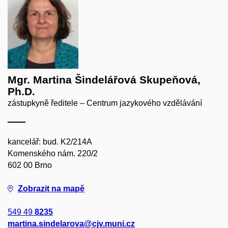
Mgr. Martina Šindelářová Skupeňová,
Ph.D.
zástupkyně ředitele – Centrum jazykového vzdělávání
kancelář: bud. K2/214A
Komenského nám. 220/2
602 00 Brno
Zobrazit na mapě
549 49
8235
martina.sindelarova@cjv.muni.cz