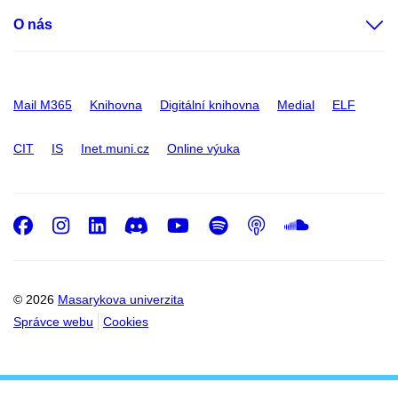
O nás
Mail M365
Knihovna
Digitální knihovna
Medial
ELF
CIT
IS
Inet.muni.cz
Online výuka
Facebook
Instagram
LinkedIn
Discord
Youtube
Spotify
Podcast
SoundC
© 2026
Masarykova univerzita
Správce webu
Cookies