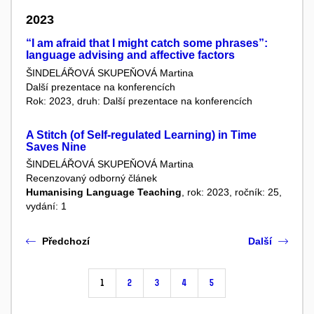
2023
“I am afraid that I might catch some phrases”:
language advising and affective factors
ŠINDELÁŘOVÁ SKUPEŇOVÁ Martina
Další prezentace na konferencích
Rok: 2023, druh: Další prezentace na konferencích
A Stitch (of Self-regulated Learning) in Time
Saves Nine
ŠINDELÁŘOVÁ SKUPEŇOVÁ Martina
Recenzovaný odborný článek
Humanising Language Teaching
, rok: 2023, ročník: 25,
vydání: 1
Předchozí
Další
1
2
3
4
5