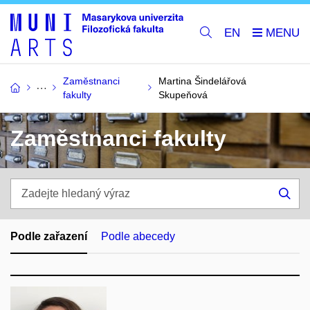
EN
Zaměstnanci
Martina Šindelářová
fakulty
Skupeňová
Zaměstnanci fakulty
Zadejte
hledaný
Hle
výraz
Podle zařazení
Podle abecedy