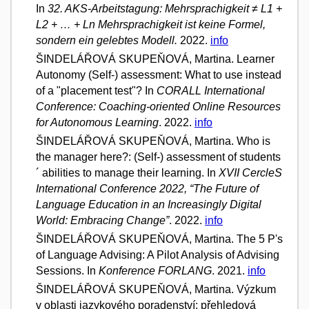
In
32. AKS-Arbeitstagung: Mehrsprachigkeit ≠ L1 +
L2 + … + Ln Mehrsprachigkeit ist keine Formel,
sondern ein gelebtes Modell.
2022.
info
ŠINDELÁŘOVÁ SKUPEŇOVÁ, Martina. Learner
Autonomy (Self-) assessment: What to use instead
of a "placement test"? In
CORALL International
Conference: Coaching-oriented Online Resources
for Autonomous Learning
. 2022.
info
ŠINDELÁŘOVÁ SKUPEŇOVÁ, Martina. Who is
the manager here?: (Self-) assessment of students
´ abilities to manage their learning. In
XVII CercleS
International Conference 2022, “The Future of
Language Education in an Increasingly Digital
World: Embracing Change”
. 2022.
info
ŠINDELÁŘOVÁ SKUPEŇOVÁ, Martina. The 5 P's
of Language Advising: A Pilot Analysis of Advising
Sessions. In
Konference FORLANG
. 2021.
info
ŠINDELÁŘOVÁ SKUPEŇOVÁ, Martina. Výzkum
v oblasti jazykového poradenství: přehledová