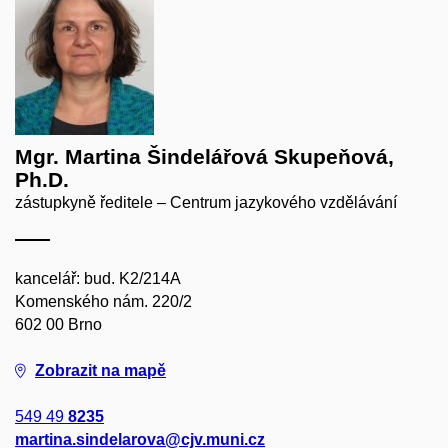
Mgr. Martina Šindelářová Skupeňová,
Ph.D.
zástupkyně ředitele – Centrum jazykového vzdělávání
kancelář: bud. K2/214A
Komenského nám. 220/2
602 00 Brno
Zobrazit na mapě
549 49
8235
martina.sindelarova@cjv.muni.cz