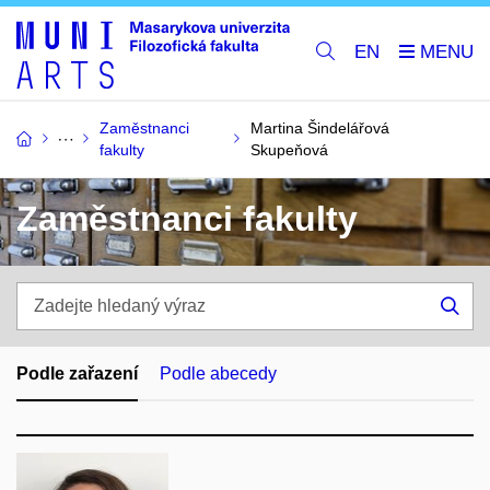
EN
Zaměstnanci
Martina Šindelářová
fakulty
Skupeňová
Zaměstnanci fakulty
Zadejte
hledaný
Hle
výraz
Podle zařazení
Podle abecedy