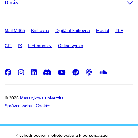
O nás
Mail M365
Knihovna
Digitální knihovna
Medial
ELF
CIT
IS
Inet.muni.cz
Online výuka
Facebook
Instagram
LinkedIn
Discord
Youtube
Spotify
Podcast
SoundC
© 2026
Masarykova univerzita
Správce webu
Cookies
K vyhodnocování tohoto webu a k personalizaci