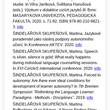
studie. In Věra Janíková, Světlana Hanušová
(eds.).
Výzkum v didaktice cizích jazyků III
. Brno:
MASARYKOVA UNIVERZITA, PEDAGOGICKÁ
FAKULTA, 2020, s. 71-92. ISBN 978-80-210-9821-
3.
info
ŠINDELÁŘOVÁ SKUPEŇOVÁ, Martina. Jazykové
poradenství jako nástroj podpory autonomního
učení. In
Konference AKTEV
. 2020.
info
ŠINDELÁŘOVÁ SKUPEŇOVÁ, Martina. Speech
is silver, silence is gold: What really happens
during individual language counselling sessions.
In
XVI CercleS international conference
. 2020.
info
ŠINDELÁŘOVÁ SKUPEŇOVÁ, Martina. Forced to
autonomy: Are there ever ideal conditions for
development of learner autonomy? In
7th Bremen
Symposion "Rethinking the Language Learner:
Paradigms - Methods - Disciplines"
. 2019.
info
ŠINDELÁŘOVÁ SKUPEŇOVÁ, Martina.
Reflections of an Advisor : A Never-Ending Story.