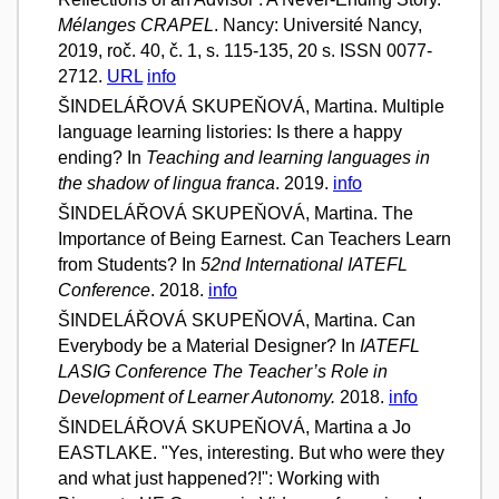
Mélanges CRAPEL
. Nancy: Université Nancy,
2019, roč. 40, č. 1, s. 115-135, 20 s. ISSN 0077-
2712.
URL
info
ŠINDELÁŘOVÁ SKUPEŇOVÁ, Martina. Multiple
language learning listories: Is there a happy
ending? In
Teaching and learning languages in
the shadow of lingua franca
. 2019.
info
ŠINDELÁŘOVÁ SKUPEŇOVÁ, Martina. The
Importance of Being Earnest. Can Teachers Learn
from Students? In
52nd International IATEFL
Conference
. 2018.
info
ŠINDELÁŘOVÁ SKUPEŇOVÁ, Martina. Can
Everybody be a Material Designer? In
IATEFL
LASIG Conference The Teacher’s Role in
Development of Learner Autonomy.
2018.
info
ŠINDELÁŘOVÁ SKUPEŇOVÁ, Martina a Jo
EASTLAKE. "Yes, interesting. But who were they
and what just happened?!": Working with