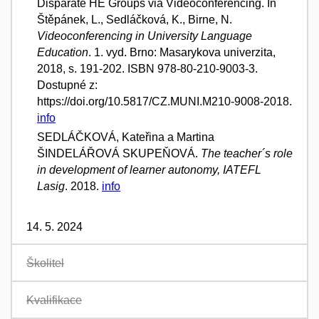
Disparate HE Groups via Videoconferencing. In
Štěpánek, L., Sedláčková, K., Birne, N.
Videoconferencing in University Language
Education
. 1. vyd. Brno: Masarykova univerzita,
2018, s. 191-202. ISBN 978-80-210-9003-3.
Dostupné z:
https://doi.org/10.5817/CZ.MUNI.M210-9008-2018.
info
SEDLÁČKOVÁ, Kateřina a Martina
ŠINDELÁŘOVÁ SKUPEŇOVÁ.
The teacher´s role
in development of learner autonomy, IATEFL
Lasig
. 2018.
info
14. 5. 2024
Školitel
Kvalifikace