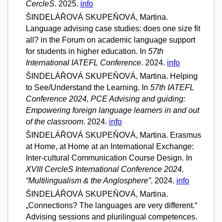
CercleS
. 2025.
info
ŠINDELÁŘOVÁ SKUPEŇOVÁ, Martina.
Language advising case studies: does one size fit
all? in the Forum on academic language support
for students in higher education. In
57th
International IATEFL Conference
. 2024.
info
ŠINDELÁŘOVÁ SKUPEŇOVÁ, Martina. Helping
to See/Understand the Learning. In
57th IATEFL
Conference 2024, PCE Advising and guiding:
Empowering foreign language learners in and out
of the classroom
. 2024.
info
ŠINDELÁŘOVÁ SKUPEŇOVÁ, Martina. Erasmus
at Home, at Home at an International Exchange:
Inter-cultural Communication Course Design. In
XVIII CercleS International Conference 2024,
“Multilingualism & the Anglosphere”
. 2024.
info
ŠINDELÁŘOVÁ SKUPEŇOVÁ, Martina.
„Connections? The languages are very different.“
Advising sessions and plurilingual competences.