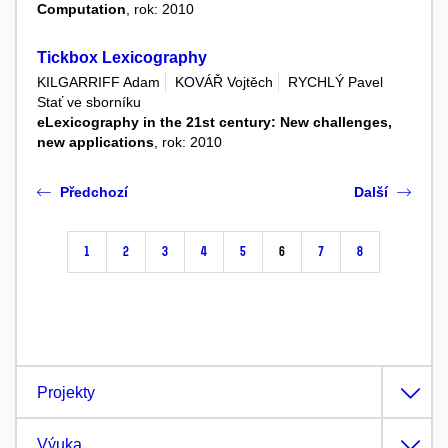
Computation
, rok: 2010
Tickbox Lexicography
KILGARRIFF Adam
KOVÁŘ Vojtěch
RYCHLÝ Pavel
Stať ve sborníku
eLexicography in the 21st century: New challenges,
new applications
, rok: 2010
Předchozí
Další
1
2
3
4
5
6
7
8
Projekty
Výuka