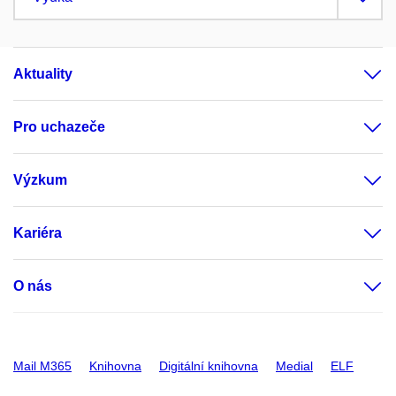
Aktuality
Pro uchazeče
Výzkum
Kariéra
O nás
Mail M365
Knihovna
Digitální knihovna
Medial
ELF