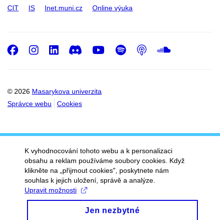
CIT
IS
Inet.muni.cz
Online výuka
Facebook
Instagram
LinkedIn
Discord
Youtube
Spotify
Podcast
SoundC
© 2026
Masarykova univerzita
Správce webu
Cookies
K vyhodnocování tohoto webu a k personalizaci
obsahu a reklam používáme soubory cookies. Když
klikněte na „přijmout cookies", poskytnete nám
souhlas k jejich uložení, správě a analýze.
Upravit možnosti
Jen nezbytné