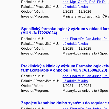
Řešitel na MU:
doc. Mgr. Ondřej Peš, Ph.D.
Fakulta / Pracoviště MU:
Lékařská fakulta
Období řešení:
5/2023 — 12/2026
Investor/Program:
Ministerstvo zdravotnictví Č
Specifický farmakologický výzkum v oblasti fa
(MUNI/A/1722/2024)
Řešitel na MU:
doc. PharmDr. Jan Juřica, Ph.
Fakulta / Pracoviště MU:
Lékařská fakulta
Období řešení:
1/2025 — 12/2025
Investor/Program:
Masarykova univerzita / Speci
Preklinický a klinický výzkum Farmakologickéh
farmakoterapie v onkologii (MUNI/A/1580/2023)
Řešitel na MU:
doc. PharmDr. Jan Juřica, Ph.
Fakulta / Pracoviště MU:
Lékařská fakulta
Období řešení:
1/2024 — 12/2024
Investor/Program:
Masarykova univerzita / Speci
Zapojení kanabinoidního systému do regulace
Řešitel na MU:
doc. PharmDr. Jan Juřica, Ph.