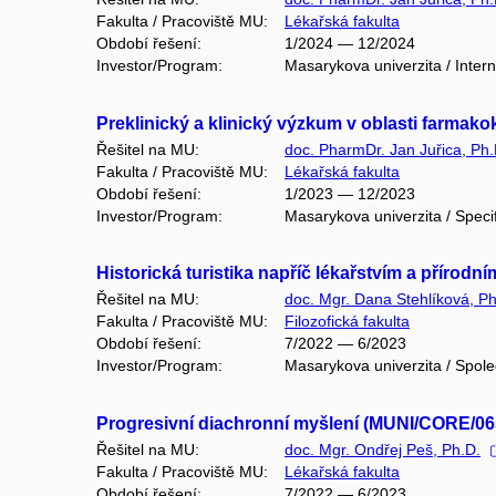
Fakulta / Pracoviště MU:
Lékařská fakulta
Období řešení:
1/2024 — 12/2024
Investor/Program:
Masarykova univerzita / Intern
Preklinický a klinický výzkum v oblasti farmak
Řešitel na MU:
doc. PharmDr. Jan Juřica, Ph.
Fakulta / Pracoviště MU:
Lékařská fakulta
Období řešení:
1/2023 — 12/2023
Investor/Program:
Masarykova univerzita / Speci
Historická turistika napříč lékařstvím a příro
Řešitel na MU:
doc. Mgr. Dana Stehlíková, Ph
Fakulta / Pracoviště MU:
Filozofická fakulta
Období řešení:
7/2022 — 6/2023
Investor/Program:
Masarykova univerzita / Spole
Progresivní diachronní myšlení (MUNI/CORE/06
Řešitel na MU:
doc. Mgr. Ondřej Peš, Ph.D.
Fakulta / Pracoviště MU:
Lékařská fakulta
Období řešení:
7/2022 — 6/2023