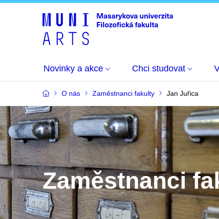
Novinky a akce
Chci studovat
O nás
Zaměstnanci fakulty
Jan Juřica
Zaměstnanci fa