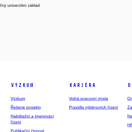
čný univerzitní základ
Výzkum
Kariéra
O
Výzkum
Volná pracovní místa
Or
Řešené projekty
Pravidla výběrových řízení
Za
Habilitační a jmenovací
Na
řízení
HR
Publikační činnost