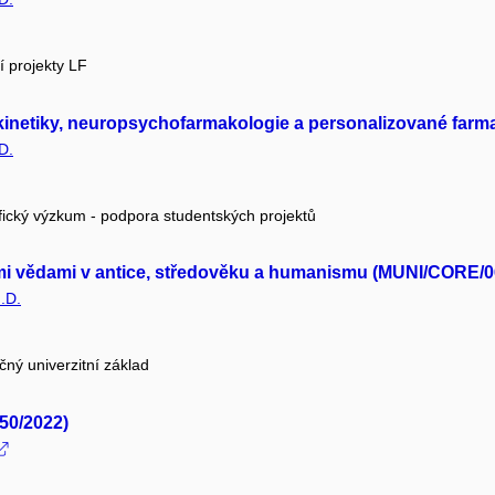
í projekty LF
okinetiky, neuropsychofarmakologie a personalizované farm
D.
fický výzkum - podpora studentských projektů
dními vědami v antice, středověku a humanismu (MUNI/CORE/
.D.
čný univerzitní základ
50/2022)