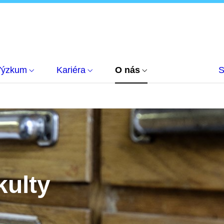
Výzkum
Kariéra
O nás
S
kulty