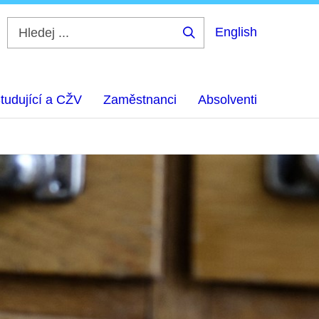
English
Hledej
...
tudující a CŽV
Zaměstnanci
Absolventi