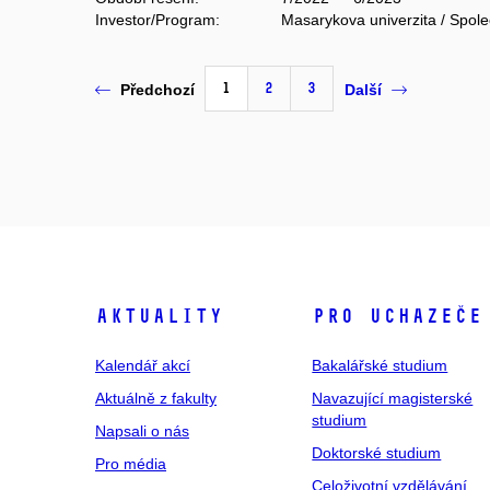
Investor/Program:
Masarykova univerzita / Spole
1
2
3
Předchozí
Další
Aktuality
Pro uchazeče
Kalendář akcí
Bakalářské studium
Aktuálně z fakulty
Navazující magisterské
studium
Napsali o nás
Doktorské studium
Pro média
Celoživotní vzdělávání