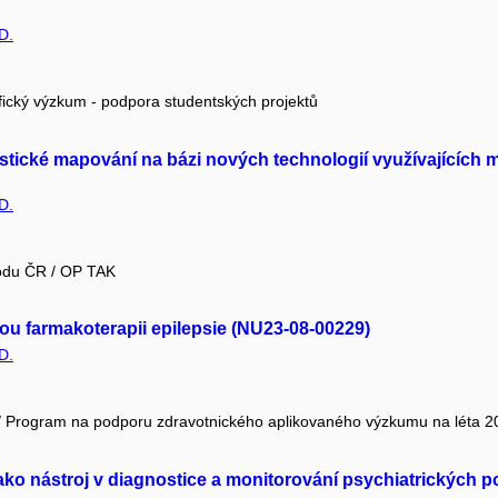
D.
fický výzkum - podpora studentských projektů
tické mapování na bázi nových technologií využívajících 
D.
hodu ČR / OP TAK
ou farmakoterapii epilepsie (NU23-08-00229)
D.
R / Program na podporu zdravotnického aplikovaného výzkumu na léta 2
 jako nástroj v diagnostice a monitorování psychiatrických 