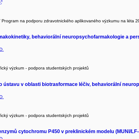
R / Program na podporu zdravotnického aplikovaného výzkumu na léta 2
rmakokinetiky, behaviorální neuropsychofarmakologie a per
D.
fický výzkum - podpora studentských projektů
o ústavu v oblasti biotrasformace léčiv, behaviorální neur
D.
fický výzkum - podpora studentských projektů
 enzymů cytochromu P450 v preklinickém modelu (MUNI/LF
D.