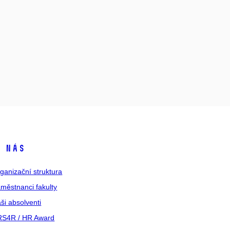
 nás
ganizační struktura
městnanci fakulty
ši absolventi
S4R / HR Award