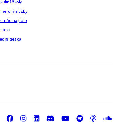
kultní školy
merční služby
e nás najdete
ntakt
ední deska
Facebook
Instagram
LinkedIn
Discord
Youtube
Spotify
Podcast
Sound