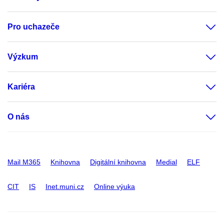
Pro uchazeče
Výzkum
Kariéra
O nás
Mail M365
Knihovna
Digitální knihovna
Medial
ELF
CIT
IS
Inet.muni.cz
Online výuka