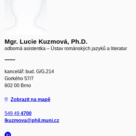
Mgr. Lucie Kuzmová, Ph.D.
odborná asistentka – Ústav románských jazyků a literatur
kancelář: bud. G/G.214
Gorkého 57/7
602 00 Brno
Zobrazit na mapě
549 49
4700
lkuzmova@phil.muni.cz