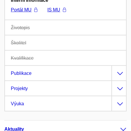
Interní informace
Portál MU
IS MU
Životopis
Školitel
Kvalifikace
Publikace
Projekty
Výuka
Aktuality