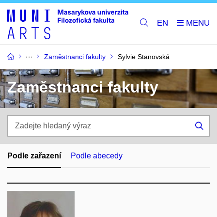
EN
Zaměstnanci fakulty
Sylvie Stanovská
Zaměstnanci fakulty
Zadejte
hledaný
Hle
výraz
Podle zařazení
Podle abecedy