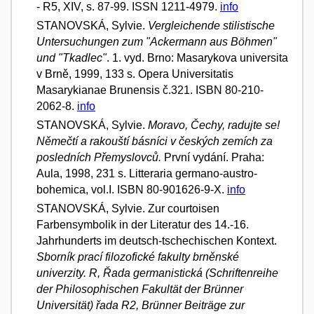
- R5, XIV, s. 87-99. ISSN 1211-4979.
info
STANOVSKÁ, Sylvie.
Vergleichende stilistische
Untersuchungen zum "Ackermann aus Böhmen"
und "Tkadlec"
. 1. vyd. Brno: Masarykova universita
v Brně, 1999, 133 s. Opera Universitatis
Masarykianae Brunensis č.321. ISBN 80-210-
2062-8.
info
STANOVSKÁ, Sylvie.
Moravo, Čechy, radujte se!
Němečtí a rakouští básníci v českých zemích za
posledních Přemyslovců.
První vydání. Praha:
Aula, 1998, 231 s. Litteraria germano-austro-
bohemica, vol.I. ISBN 80-901626-9-X.
info
STANOVSKÁ, Sylvie. Zur courtoisen
Farbensymbolik in der Literatur des 14.-16.
Jahrhunderts im deutsch-tschechischen Kontext.
Sborník prací filozofické fakulty brněnské
univerzity. R, Řada germanistická (Schriftenreihe
der Philosophischen Fakultät der Brünner
Universität) řada R2, Brünner Beiträge zur