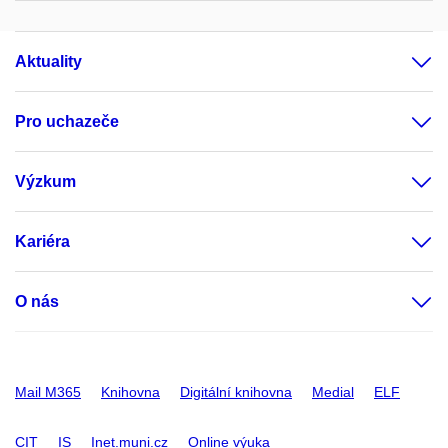
Aktuality
Pro uchazeče
Výzkum
Kariéra
O nás
Mail M365
Knihovna
Digitální knihovna
Medial
ELF
CIT
IS
Inet.muni.cz
Online výuka