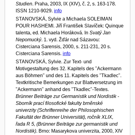
Studien
. Praha, 2003, IX (XIV), č. 2, s. 163-178.
ISSN 1210-9029.
info
STANOVSKÁ, Sylvie a Michaela SOLEIMAN
POUR HASHEMI. Jiří František Slavíček: Quinque
talenta, ed. Michaela Horáková. In
Svatý Jan
Nepomucký
. 1. vyd. Žďár nad Sázavou:
Cisterciana Sarensis, 2000, s. 211-231, 20 s.
Cisterciana Sarensis.
info
STANOVSKÁ, Sylvie. Zur Text- und
Motivgestaltung des 32. Kapitels des "Ackermann
aus Böhmen" und des 11. Kapitels des "Tkadlec".
Textkritische Bemerkungen zur Blattversetzung im
"Ackermann" anhand des "Tkadlec"-Textes.
Brünner Beiträge zur Germanistik und Nordistik -
Sborník prací filosofické fakulty brněnské
univerzity (Schriftenreihe der Philosophischen
Fakultät der Brünner Universität), ročník XLIX,
řada R 5, (Brünner Beiträge zur germanistik und
Nordistik)
. Brno: Masarykova univerzita, 2000, XIV