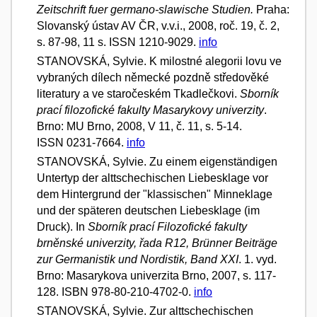
Zeitschrift fuer germano-slawische Studien.
Praha:
Slovanský ústav AV ČR, v.v.i., 2008, roč. 19, č. 2,
s. 87-98, 11 s. ISSN 1210-9029.
info
STANOVSKÁ, Sylvie. K milostné alegorii lovu ve
vybraných dílech německé pozdně středověké
literatury a ve staročeském Tkadlečkovi.
Sborník
prací filozofické fakulty Masarykovy univerzity
.
Brno: MU Brno, 2008, V 11, č. 11, s. 5-14.
ISSN 0231-7664.
info
STANOVSKÁ, Sylvie. Zu einem eigenständigen
Untertyp der alttschechischen Liebesklage vor
dem Hintergrund der "klassischen" Minneklage
und der späteren deutschen Liebesklage (im
Druck). In
Sborník prací Filozofické fakulty
brněnské univerzity, řada R12, Brünner Beiträge
zur Germanistik und Nordistik, Band XXI
. 1. vyd.
Brno: Masarykova univerzita Brno, 2007, s. 117-
128. ISBN 978-80-210-4702-0.
info
STANOVSKÁ, Sylvie. Zur alttschechischen