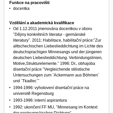
Funkce na pracovišti
docentka
Vzdělání a akademická kvalifikace
Od 1.12.2011 jmenována docentkou v oboru
"Dějiny konkrétních literatur - germánské
literatury". 2011: Habilitace, habilitační práce:"Zur
alttschechischen Liebeslieddichtung im Lichte des
deutschsprachigen Minnesangs und der jüngeren
deutschen Liebeslieddichtung. Verbindungslinien,
Motive,Strukturelemente." 1996: Dr., obhajoba
disertační práce "Vergleichende stilistische
Untersuchungen zum `Ackermann aus Böhmen`
und `Tkadlec`"
1994-1996: vyhotovení disertační práce na
universitě Regensburg
1993-1996: interní aspirantura
1992: ukončení FF MU, "Minnesang im Kontext
der westeuropäischen Dichtung"