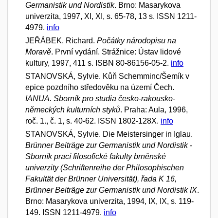
Germanistik und Nordistik
. Brno: Masarykova
univerzita, 1997, XI, XI, s. 65-78, 13 s. ISSN 1211-
4979.
info
JEŘÁBEK, Richard.
Počátky národopisu na
Moravě
. První vydání. Strážnice: Ústav lidové
kultury, 1997, 411 s. ISBN 80-86156-05-2.
info
STANOVSKÁ, Sylvie. Kůň Schemminc/Šemík v
epice pozdního středověku na území Čech.
IANUA. Sborník pro studia česko-rakousko-
německých kulturních styků
. Praha: Aula, 1996,
roč. 1., č. 1, s. 40-62. ISSN 1802-128X.
info
STANOVSKÁ, Sylvie. Die Meistersinger in Iglau.
Brünner Beiträge zur Germanistik und Nordistik -
Sborník prací filosofické fakulty brněnské
univerzity (Schriftenreihe der Philosophischen
Fakultät der Brünner Universität), řada K 16,
Brünner Beiträge zur Germanistik und Nordistik IX
.
Brno: Masarykova univerzita, 1994, IX, IX, s. 119-
149. ISSN 1211-4979.
info