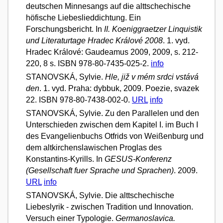
deutschen Minnesangs auf die alttschechische
höfische Liebeslieddichtung. Ein
Forschungsbericht. In
II. Koeniggraetzer Linquistik
und Literaturtage Hradec Králové 2008
. 1. vyd.
Hradec Králové: Gaudeamus 2009, 2009, s. 212-
220, 8 s. ISBN 978-80-7435-025-2.
info
STANOVSKÁ, Sylvie.
Hle, již v mém srdci vstává
den
. 1. vyd. Praha: dybbuk, 2009. Poezie, svazek
22. ISBN 978-80-7438-002-0.
URL
info
STANOVSKÁ, Sylvie. Zu den Parallelen und den
Unterschieden zwischen dem Kapitel I. im Buch I
des Evangelienbuchs Otfrids von Weißenburg und
dem altkirchenslawischen Proglas des
Konstantins-Kyrills. In
GESUS-Konferenz
(Gesellschaft fuer Sprache und Sprachen)
. 2009.
URL
info
STANOVSKÁ, Sylvie. Die alttschechische
Liebeslyrik - zwischen Tradition und Innovation.
Versuch einer Typologie.
Germanoslavica.