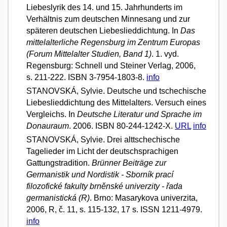
Liebeslyrik des 14. und 15. Jahrhunderts im
Verhältnis zum deutschen Minnesang und zur
späteren deutschen Liebeslieddichtung. In
Das
mittelalterliche Regensburg im Zentrum Europas
(Forum Mittelalter Studien, Band 1)
. 1. vyd.
Regensburg: Schnell und Steiner Verlag, 2006,
s. 211-222. ISBN 3-7954-1803-8.
info
STANOVSKÁ, Sylvie. Deutsche und tschechische
Liebeslieddichtung des Mittelalters. Versuch eines
Vergleichs. In
Deutsche Literatur und Sprache im
Donauraum
. 2006. ISBN 80-244-1242-X.
URL
info
STANOVSKÁ, Sylvie. Drei alttschechische
Tagelieder im Licht der deutschsprachigen
Gattungstradition.
Brünner Beiträge zur
Germanistik und Nordistik - Sborník prací
filozofické fakulty brněnské univerzity - řada
germanistická (R)
. Brno: Masarykova univerzita,
2006, R, č. 11, s. 115-132, 17 s. ISSN 1211-4979.
info