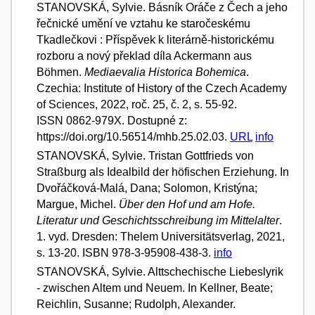
STANOVSKÁ, Sylvie. Básník Oráče z Čech a jeho
řečnické umění ve vztahu ke staročeskému
Tkadlečkovi : Příspěvek k literárně-historickému
rozboru a nový překlad díla Ackermann aus
Böhmen.
Mediaevalia Historica Bohemica
.
Czechia: Institute of History of the Czech Academy
of Sciences, 2022, roč. 25, č. 2, s. 55-92.
ISSN 0862-979X. Dostupné z:
https://doi.org/10.56514/mhb.25.02.03.
URL
info
STANOVSKÁ, Sylvie. Tristan Gottfrieds von
Straßburg als Idealbild der höfischen Erziehung. In
Dvořáčková-Malá, Dana; Solomon, Kristýna;
Margue, Michel.
Über den Hof und am Hofe.
Literatur und Geschichtsschreibung im Mittelalter
.
1. vyd. Dresden: Thelem Universitätsverlag, 2021,
s. 13-20. ISBN 978-3-95908-438-3.
info
STANOVSKÁ, Sylvie. Alttschechische Liebeslyrik
- zwischen Altem und Neuem. In Kellner, Beate;
Reichlin, Susanne; Rudolph, Alexander.