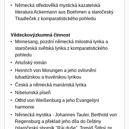
Německá středověká mystická kazatelská
literatura Ackermann aus Boehmen a staročeský
Tkadleček z komparatistického pohledu
Vědeckovýzkumná činnost
Minnesang, pozdní německá milostná lyrika a
staročeská světská lyrika z komparatistického
pohledu
Artušský román
Heinrich von Morungen a jeho ovlivnění
tubadúrskou a truvérskou lyrikou
Česká a německá mariánská lyrika
Nibelunská píseň
Otfrid von Weißenburg a jeho Evangelijní
harmonie
Německá mystika - Johannes Tauler, Berthold von
Regensburg a překlad jeho díla do češtiny
(staročeský sborník "Ráj duše", Tomáš Štítný ze