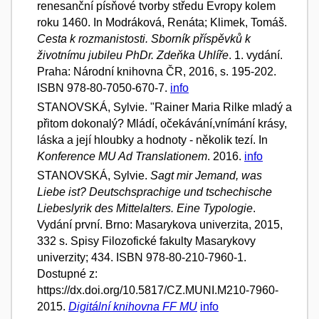
renesanční písňové tvorby středu Evropy kolem
roku 1460. In Modráková, Renáta; Klimek, Tomáš.
Cesta k rozmanistosti. Sborník příspěvků k
životnímu jubileu PhDr. Zdeňka Uhlíře
. 1. vydání.
Praha: Národní knihovna ČR, 2016, s. 195-202.
ISBN 978-80-7050-670-7.
info
STANOVSKÁ, Sylvie. "Rainer Maria Rilke mladý a
přitom dokonalý? Mládí, očekávání,vnímání krásy,
láska a její hloubky a hodnoty - několik tezí. In
Konference MU Ad Translationem
. 2016.
info
STANOVSKÁ, Sylvie.
Sagt mir Jemand, was
Liebe ist? Deutschsprachige und tschechische
Liebeslyrik des Mittelalters. Eine Typologie
.
Vydání první. Brno: Masarykova univerzita, 2015,
332 s. Spisy Filozofické fakulty Masarykovy
univerzity; 434. ISBN 978-80-210-7960-1.
Dostupné z:
https://dx.doi.org/10.5817/CZ.MUNI.M210-7960-
2015.
Digitální knihovna FF MU
info