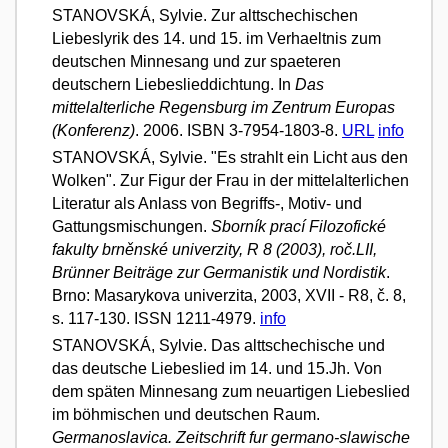
STANOVSKÁ, Sylvie. Zur alttschechischen
Liebeslyrik des 14. und 15. im Verhaeltnis zum
deutschen Minnesang und zur spaeteren
deutschern Liebeslieddichtung. In
Das
mittelalterliche Regensburg im Zentrum Europas
(Konferenz)
. 2006. ISBN 3-7954-1803-8.
URL
info
STANOVSKÁ, Sylvie. "Es strahlt ein Licht aus den
Wolken". Zur Figur der Frau in der mittelalterlichen
Literatur als Anlass von Begriffs-, Motiv- und
Gattungsmischungen.
Sborník prací Filozofické
fakulty brněnské univerzity, R 8 (2003), roč.LII,
Brünner Beiträge zur Germanistik und Nordistik
.
Brno: Masarykova univerzita, 2003, XVII - R8, č. 8,
s. 117-130. ISSN 1211-4979.
info
STANOVSKÁ, Sylvie. Das alttschechische und
das deutsche Liebeslied im 14. und 15.Jh. Von
dem späten Minnesang zum neuartigen Liebeslied
im böhmischen und deutschen Raum.
Germanoslavica. Zeitschrift fur germano-slawische