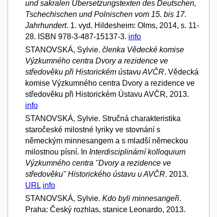
und sakralen Übersetzungstexten des Deutschen,
Tschechischen und Polnischen vom 15. bis 17.
Jahrhundert
. 1. vyd. Hildesheim: Olms, 2014, s. 11-
28. ISBN 978-3-487-15137-3.
info
STANOVSKÁ, Sylvie.
členka Vědecké komise
Výzkumného centra Dvory a rezidence ve
středověku při Historickém ústavu AVČR
. Vědecká
komise Výzkumného centra Dvory a rezidence ve
středověku při Historickém Ústavu AVČR, 2013.
info
STANOVSKÁ, Sylvie. Stručná charakteristika
staročeské milostné lyriky ve stovnání s
německým minnesangem a s mladší německou
milostnou písní. In
Interdisciplinární kolloquium
Výzkumného centra "Dvory a rezidence ve
středověku" Historického ústavu u AVČR
. 2013.
URL
info
STANOVSKÁ, Sylvie.
Kdo byli minnesangeři
.
Praha: Český rozhlas, stanice Leonardo, 2013.