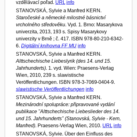
vzdělávací pořad.
URL
info
STANOVSKÁ, Sylvie a Manfred KERN.
Staročeské a německé milostné básnictví
vrcholného středověku
. Vyd. 1. Brno: Masarykova
univerzita, 2013, 193 s. Spisy Masarykovy
univerzity v Brně ; č. 417. ISBN 978-80-210-6342-
6.
Digitální knihovna FF MU
info
STANOVSKÁ, Sylvie a Manfred KERN.
Alttschechische Liebeslyrik (des 14. und 15.
Jahrhunderts)
. 1. vyd. Wien: Praesens-Verlag
Wien, 2010, 239 s. slawistische
Veröffentlichungen. ISBN 978-3-7069-0404-9.
slawistische Veröffentlichungen
info
STANOVSKÁ, Sylvie a Manfred KERN.
Mezinárodní spolupráce: připravované vydání
publikace "Alttschechische Liebeslieder des 14.
und 15. Jahrhunderts" (Stanovská, Sylvie - Kern,
Manfred)
. Praesens-Verlag Wien, 2010.
URL
info
STANOVSKÁ, Sylvie. Über den Einfluss des