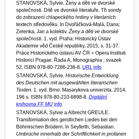
STANOVSKÁ, Sylvie. Ženy a děti ve dvorské
společnosti. Ditě ve dvorské literatuře. Tři sondy
do zobrazení chlapeckého hrdiny v literárních
textech středověku. In Dvořáčková-Malá, Dana;
Zelenka, Jan a kolektiv.
Ženy a děti ve dvorské
společnosti
. 1. vyd. Praha: Historický Ústav
Akademie věd České republiky, 2015, s. 31-37.
Práce Historického ústavu AV ČR = Opera Instituti
Historici Pragae. Řada A, Monographia ; svazek
52. ISBN 978-80-7286-236-8.
URL
info
STANOVSKÁ, Sylvie.
Historische Entwicklung
des Deutschen mit ausgewählten literarischen
Texten
. 1. vyd. Brno: Masarykova univerzita, 2014,
196 s. ISBN 978-80-210-6898-8.
Digitální
knihovna FF MU
info
STANOVSKÁ, Sylvie a Albrecht GREULE.
Transformation des geistlichen Liedes bei den
Böhmischen Brüdern. In Seyferth, Sebastian.
Umbrüche innerhalb der Schriftlichkeit in profanen