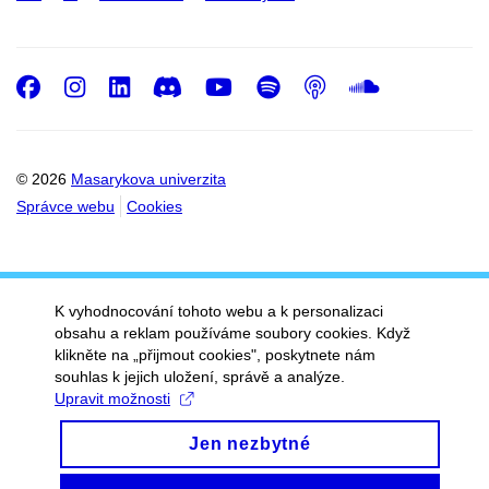
Facebook
Instagram
LinkedIn
Discord
Youtube
Spotify
Podcast
SoundC
© 2026
Masarykova univerzita
Správce webu
Cookies
K vyhodnocování tohoto webu a k personalizaci
obsahu a reklam používáme soubory cookies. Když
klikněte na „přijmout cookies", poskytnete nám
souhlas k jejich uložení, správě a analýze.
Upravit možnosti
Jen nezbytné