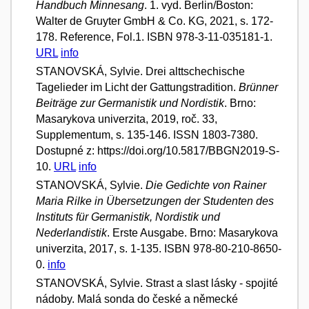
Handbuch Minnesang
. 1. vyd. Berlin/Boston:
Walter de Gruyter GmbH & Co. KG, 2021, s. 172-
178. Reference, Fol.1. ISBN 978-3-11-035181-1.
URL
info
STANOVSKÁ, Sylvie. Drei alttschechische
Tagelieder im Licht der Gattungstradition.
Brünner
Beiträge zur Germanistik und Nordistik
. Brno:
Masarykova univerzita, 2019, roč. 33,
Supplementum, s. 135-146. ISSN 1803-7380.
Dostupné z: https://doi.org/10.5817/BBGN2019-S-
10.
URL
info
STANOVSKÁ, Sylvie.
Die Gedichte von Rainer
Maria Rilke in Übersetzungen der Studenten des
Instituts für Germanistik, Nordistik und
Nederlandistik
. Erste Ausgabe. Brno: Masarykova
univerzita, 2017, s. 1-135. ISBN 978-80-210-8650-
0.
info
STANOVSKÁ, Sylvie. Strast a slast lásky - spojité
nádoby. Malá sonda do české a německé