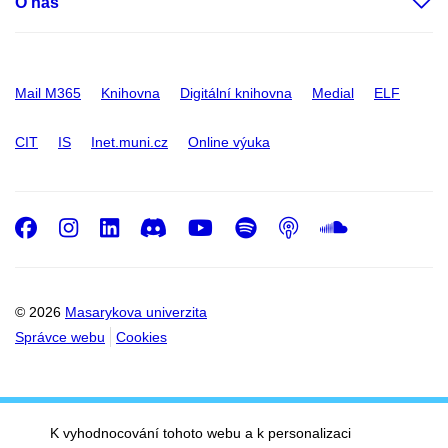
O nás
Mail M365
Knihovna
Digitální knihovna
Medial
ELF
CIT
IS
Inet.muni.cz
Online výuka
Facebook
Instagram
LinkedIn
Discord
Youtube
Spotify
Podcast
SoundC
© 2026
Masarykova univerzita
Správce webu
Cookies
K vyhodnocování tohoto webu a k personalizaci