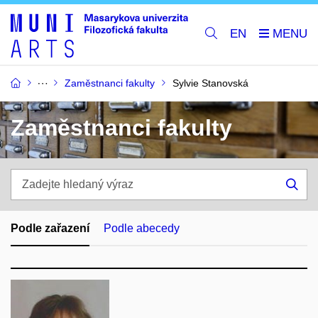
EN
Zaměstnanci fakulty
Sylvie Stanovská
Zaměstnanci fakulty
Zadejte
hledaný
Hle
výraz
Podle zařazení
Podle abecedy