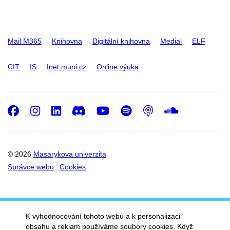
Mail M365
Knihovna
Digitální knihovna
Medial
ELF
CIT
IS
Inet.muni.cz
Online výuka
Facebook
Instagram
LinkedIn
Discord
Youtube
Spotify
Podcast
SoundC
© 2026
Masarykova univerzita
Správce webu
Cookies
K vyhodnocování tohoto webu a k personalizaci
obsahu a reklam používáme soubory cookies. Když