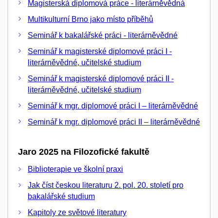
Magisterská diplomová práce - literárněvědná
Multikulturní Brno jako místo příběhů
Seminář k bakalářské práci - literárněvědné
Seminář k magisterské diplomové práci I -
literárněvědné, učitelské studium
Seminář k magisterské diplomové práci II -
literárněvědné, učitelské studium
Seminář k mgr. diplomové práci I – literárněvědné
Seminář k mgr. diplomové práci II – literárněvědné
Jaro 2025 na Filozofické fakultě
Biblioterapie ve školní praxi
Jak číst českou literaturu 2. pol. 20. století pro
bakalářské studium
Kapitoly ze světové literatury