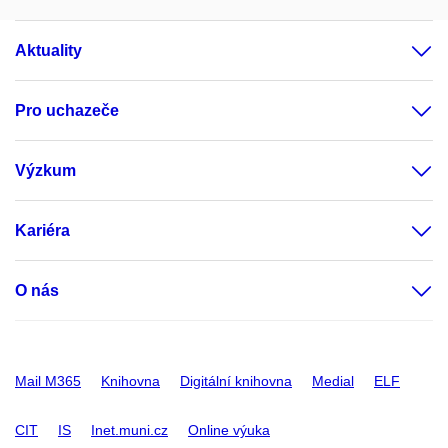
Aktuality
Pro uchazeče
Výzkum
Kariéra
O nás
Mail M365
Knihovna
Digitální knihovna
Medial
ELF
CIT
IS
Inet.muni.cz
Online výuka