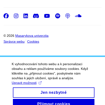
Facebook
Instagram
LinkedIn
Discord
Youtube
Spotify
Podcast
SoundC
© 2026
Masarykova univerzita
Správce webu
Cookies
K vyhodnocování tohoto webu a k personalizaci
obsahu a reklam používáme soubory cookies. Když
klikněte na „přijmout cookies", poskytnete nám
souhlas k jejich uložení, správě a analýze.
Upravit možnosti
Jen nezbytné
Přijmout cookies