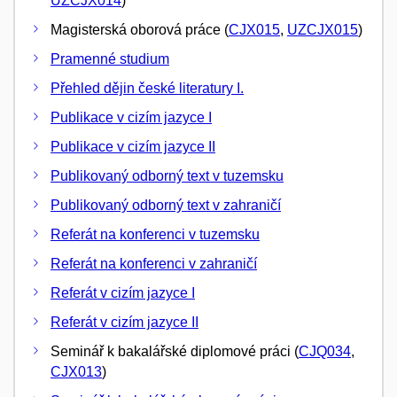
UZCJX014
)
Magisterská oborová práce (
CJX015
,
UZCJX015
)
Pramenné studium
Přehled dějin české literatury I.
Publikace v cizím jazyce I
Publikace v cizím jazyce II
Publikovaný odborný text v tuzemsku
Publikovaný odborný text v zahraničí
Referát na konferenci v tuzemsku
Referát na konferenci v zahraničí
Referát v cizím jazyce I
Referát v cizím jazyce II
Seminář k bakalářské diplomové práci (
CJQ034
,
CJX013
)