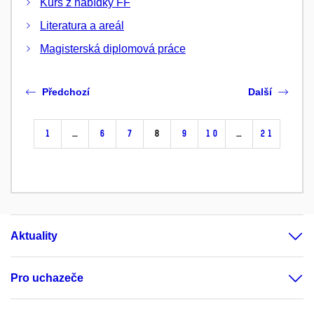
Kurs z nabídky FF
Literatura a areál
Magisterská diplomová práce
Předchozí
Další
1
…
6
7
8
9
10
…
21
Aktuality
Pro uchazeče