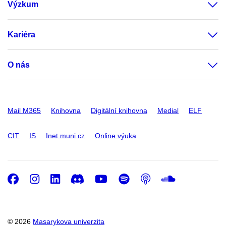
Výzkum
Kariéra
O nás
Mail M365
Knihovna
Digitální knihovna
Medial
ELF
CIT
IS
Inet.muni.cz
Online výuka
Facebook
Instagram
LinkedIn
Discord
Youtube
Spotify
Podcast
SoundC
© 2026
Masarykova univerzita