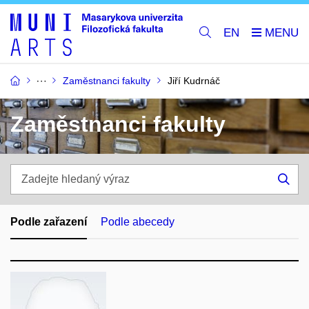
EN
Zaměstnanci fakulty
Jiří Kudrnáč
Zaměstnanci fakulty
Zadejte
hledaný
Hle
výraz
Podle zařazení
Podle abecedy