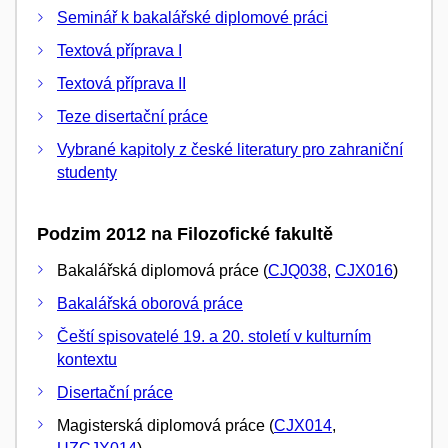
Seminář k bakalářské diplomové práci
Textová příprava I
Textová příprava II
Teze disertační práce
Vybrané kapitoly z české literatury pro zahraniční
studenty
Podzim 2012 na Filozofické fakultě
Bakalářská diplomová práce (
CJQ038
,
CJX016
)
Bakalářská oborová práce
Čeští spisovatelé 19. a 20. století v kulturním
kontextu
Disertační práce
Magisterská diplomová práce (
CJX014
,