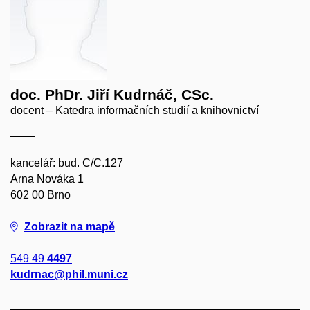
doc. PhDr. Jiří Kudrnáč, CSc.
docent – Katedra informačních studií a knihovnictví
kancelář: bud. C/C.127
Arna Nováka 1
602 00 Brno
Zobrazit na mapě
549 49
4497
kudrnac@phil.muni.cz