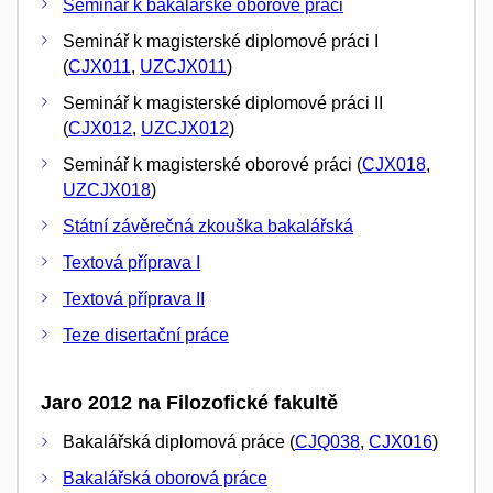
Seminář k bakalářské oborové práci
Seminář k magisterské diplomové práci I
(
CJX011
,
UZCJX011
)
Seminář k magisterské diplomové práci II
(
CJX012
,
UZCJX012
)
Seminář k magisterské oborové práci (
CJX018
,
UZCJX018
)
Státní závěrečná zkouška bakalářská
Textová příprava I
Textová příprava II
Teze disertační práce
Jaro 2012 na Filozofické fakultě
Bakalářská diplomová práce (
CJQ038
,
CJX016
)
Bakalářská oborová práce