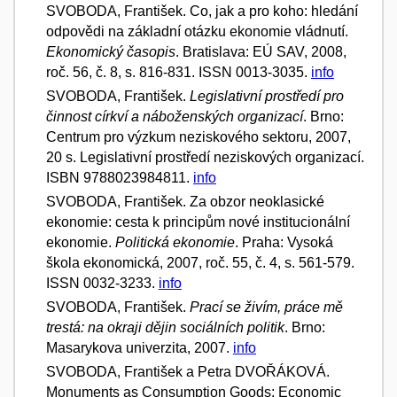
SVOBODA, František. Co, jak a pro koho: hledání
odpovědi na základní otázku ekonomie vládnutí.
Ekonomický časopis
. Bratislava: EÚ SAV, 2008,
roč. 56, č. 8, s. 816-831. ISSN 0013-3035.
info
SVOBODA, František.
Legislativní prostředí pro
činnost církví a náboženských organizací
. Brno:
Centrum pro výzkum neziskového sektoru, 2007,
20 s. Legislativní prostředí neziskových organizací.
ISBN 9788023984811.
info
SVOBODA, František. Za obzor neoklasické
ekonomie: cesta k principům nové institucionální
ekonomie.
Politická ekonomie
. Praha: Vysoká
škola ekonomická, 2007, roč. 55, č. 4, s. 561-579.
ISSN 0032-3233.
info
SVOBODA, František.
Prací se živím, práce mě
trestá: na okraji dějin sociálních politik
. Brno:
Masarykova univerzita, 2007.
info
SVOBODA, František a Petra DVOŘÁKOVÁ.
Monuments as Consumption Goods: Economic