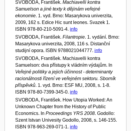
SVOBODA, František.
Machiavelli kontra
Samuelson a jiné texty k dějinám veřejné
ekonomie
. 1. vyd. Brno: Masarykova univerzita,
2009, 162 s. Edice Hic sunt leones. Svazek 1.
ISBN 978-80-210-5091-4.
info
SVOBODA, František.
Filantropie
. 1. vydání. Brno:
Masarykova univerzita, 2008, 116 s. Distanční
studijní opora. ISBN 9788021044777.
info
SVOBODA, František. Machiavelli kontra
Samuelson: dva přístupy k vládním výdajům. In
Veřejné politiky a jejich účinnost - determinanty
racionálnosti řízení ve veřejném sektoru. Sborník
příspěvků
. 1. vyd. Brno: ESF MU, 2008, s. 1-8.
ISBN 978-80-7399-345-0.
info
SVOBODA, František. How Utopia Worked: An
Unknown Chapter from the History of Public
Economics. In
Proceedings YRS 2008
. Godollo:
Szent Istvan Univesity Godollo, 2008, s. 146-155.
ISBN 978-963-269-071-1.
info