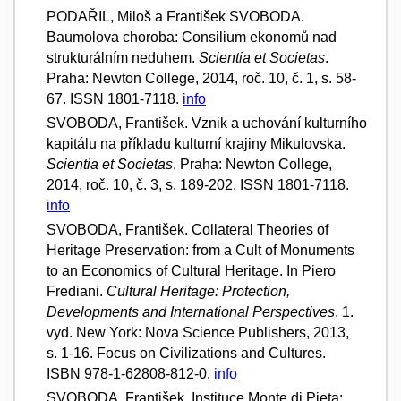
PODAŘIL, Miloš a František SVOBODA.
Baumolova choroba: Consilium ekonomů nad
strukturálním neduhem.
Scientia et Societas
.
Praha: Newton College, 2014, roč. 10, č. 1, s. 58-
67. ISSN 1801-7118.
info
SVOBODA, František. Vznik a uchování kulturního
kapitálu na příkladu kulturní krajiny Mikulovska.
Scientia et Societas
. Praha: Newton College,
2014, roč. 10, č. 3, s. 189-202. ISSN 1801-7118.
info
SVOBODA, František. Collateral Theories of
Heritage Preservation: from a Cult of Monuments
to an Economics of Cultural Heritage. In Piero
Frediani.
Cultural Heritage: Protection,
Developments and International Perspectives
. 1.
vyd. New York: Nova Science Publishers, 2013,
s. 1-16. Focus on Civilizations and Cultures.
ISBN 978-1-62808-812-0.
info
SVOBODA, František. Instituce Monte di Pieta: