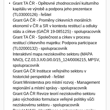
Grant TA ČR - Opětovné zhodnocování kulturního
kapitálu ve výrobě a podpora jeho prezentace
(TL03000126) - řešitel
Grant GA ČR - Proměny církevních morálních
ekonomií v ČR a SR v kontextu restitucí a odluky
státu a církve (GAČR 19-08512S) - spolupracovník
Grant TA ČR - Společnost a církev v procesu
restitucí církevního majetku: Podpora participace
(TL02000132) - spolupracovník
Interaktivní mapa neziskového sektoru (MAPA
NNO), CZ.03.3.X/0.0/0.0/15_124/0006215, MPSV,
spolupracovník
Grant GA ČR Instituce veřejného sektoru v
historické perspektivě - řešitel
Grant Ministerstva pro místní rozvoj - Management
regionální a místní správy - spolupracovník
Grant GA ČR Revize teorií neziskového sektoru
jako východisko formulace veřejné politiky vůči
neziskovému sektoru - spolupracovník