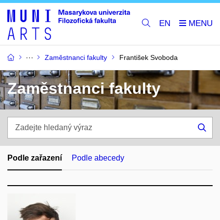
EN
Zaměstnanci fakulty
František Svoboda
Zaměstnanci fakulty
Zadejte
hledaný
Hle
výraz
Podle zařazení
Podle abecedy