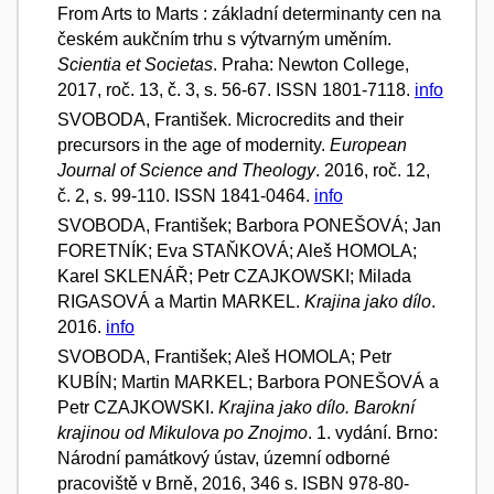
From Arts to Marts : základní determinanty cen na
českém aukčním trhu s výtvarným uměním.
Scientia et Societas
. Praha: Newton College,
2017, roč. 13, č. 3, s. 56-67. ISSN 1801-7118.
info
SVOBODA, František. Microcredits and their
precursors in the age of modernity.
European
Journal of Science and Theology
. 2016, roč. 12,
č. 2, s. 99-110. ISSN 1841-0464.
info
SVOBODA, František; Barbora PONEŠOVÁ; Jan
FORETNÍK; Eva STAŇKOVÁ; Aleš HOMOLA;
Karel SKLENÁŘ; Petr CZAJKOWSKI; Milada
RIGASOVÁ a Martin MARKEL.
Krajina jako dílo
.
2016.
info
SVOBODA, František; Aleš HOMOLA; Petr
KUBÍN; Martin MARKEL; Barbora PONEŠOVÁ a
Petr CZAJKOWSKI.
Krajina jako dílo. Barokní
krajinou od Mikulova po Znojmo
. 1. vydání. Brno:
Národní památkový ústav, územní odborné
pracoviště v Brně, 2016, 346 s. ISBN 978-80-