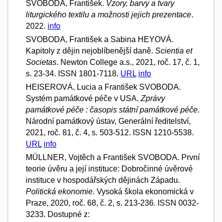
SVOBODA, František.
Vzory, barvy a tvary
liturgického textilu a možnosti jejich prezentace
.
2022.
info
SVOBODA, František a Sabina HEYOVÁ.
Kapitoly z dějin nejoblíbenější daně.
Scientia et
Societas
. Newton College a.s., 2021, roč. 17, č. 1,
s. 23-34. ISSN 1801-7118.
URL
info
HEISEROVÁ, Lucia a František SVOBODA.
Systém památkové péče v USA.
Zprávy
památkové péče : časopis státní památkové péče
.
Národní památkový ústav, Generální ředitelství,
2021, roč. 81, č. 4, s. 503-512. ISSN 1210-5538.
URL
info
MÜLLNER, Vojtěch a František SVOBODA. První
teorie úvěru a její instituce: Dobročinné úvěrové
instituce v hospodářských dějinách Západu.
Politická ekonomie
. Vysoká škola ekonomická v
Praze, 2020, roč. 68, č. 2, s. 213-236. ISSN 0032-
3233. Dostupné z: