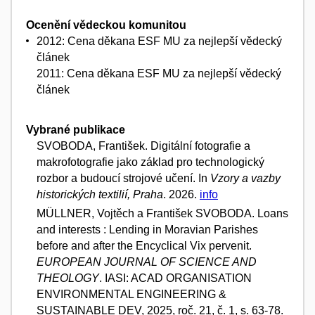
Ocenění vědeckou komunitou
2012: Cena děkana ESF MU za nejlepší vědecký
článek
2011: Cena děkana ESF MU za nejlepší vědecký
článek
Vybrané publikace
SVOBODA, František. Digitální fotografie a
makrofotografie jako základ pro technologický
rozbor a budoucí strojové učení. In
Vzory a vazby
historických textilií, Praha
. 2026.
info
MÜLLNER, Vojtěch a František SVOBODA. Loans
and interests : Lending in Moravian Parishes
before and after the Encyclical Vix pervenit.
EUROPEAN JOURNAL OF SCIENCE AND
THEOLOGY
. IASI: ACAD ORGANISATION
ENVIRONMENTAL ENGINEERING &
SUSTAINABLE DEV, 2025, roč. 21, č. 1, s. 63-78.