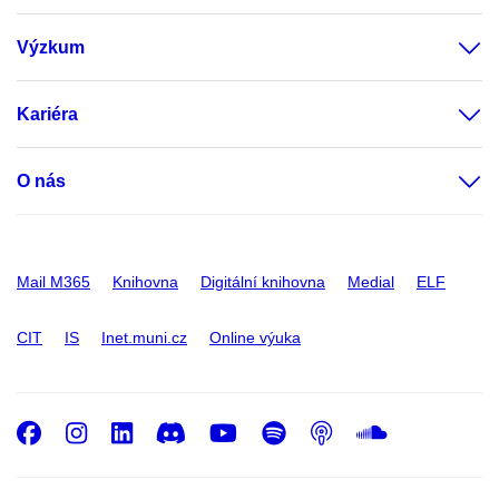
Výzkum
Kariéra
O nás
Mail M365
Knihovna
Digitální knihovna
Medial
ELF
CIT
IS
Inet.muni.cz
Online výuka
Facebook
Instagram
LinkedIn
Discord
Youtube
Spotify
Podcast
SoundC