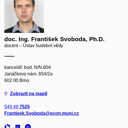
doc. Ing. František Svoboda, Ph.D.
docent – Ústav hudební vědy
kancelář: bud. N/N.604
Janáčkovo nám. 654/2a
602 00 Brno
Zobrazit na mapě
549 49
7525
Frantisek.Svoboda@econ.muni.cz