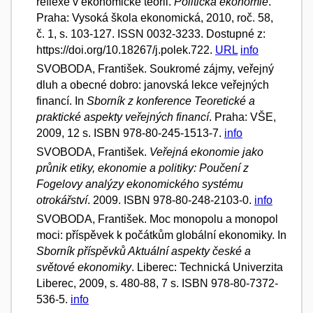
reflexe v ekonomické teorii.
Politická ekonomie
.
Praha: Vysoká škola ekonomická, 2010, roč. 58,
č. 1, s. 103-127. ISSN 0032-3233. Dostupné z:
https://doi.org/10.18267/j.polek.722.
URL
info
SVOBODA, František. Soukromé zájmy, veřejný
dluh a obecné dobro: janovská lekce veřejných
financí. In
Sborník z konference Teoretické a
praktické aspekty veřejných financí
. Praha: VŠE,
2009, 12 s. ISBN 978-80-245-1513-7.
info
SVOBODA, František.
Veřejná ekonomie jako
průnik etiky, ekonomie a politiky: Poučení z
Fogelovy analýzy ekonomického systému
otrokářství
. 2009. ISBN 978-80-248-2103-0.
info
SVOBODA, František. Moc monopolu a monopol
moci: příspěvek k počátkům globální ekonomiky. In
Sborník příspěvků Aktuální aspekty české a
světové ekonomiky
. Liberec: Technická Univerzita
Liberec, 2009, s. 480-88, 7 s. ISBN 978-80-7372-
536-5.
info