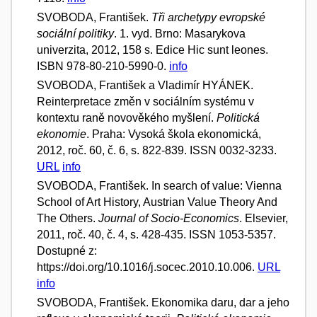
SVOBODA, František.
Tři archetypy evropské
sociální politiky
. 1. vyd. Brno: Masarykova
univerzita, 2012, 158 s. Edice Hic sunt leones.
ISBN 978-80-210-5990-0.
info
SVOBODA, František a Vladimír HYÁNEK.
Reinterpretace změn v sociálním systému v
kontextu raně novověkého myšlení.
Politická
ekonomie
. Praha: Vysoká škola ekonomická,
2012, roč. 60, č. 6, s. 822-839. ISSN 0032-3233.
URL
info
SVOBODA, František. In search of value: Vienna
School of Art History, Austrian Value Theory And
The Others.
Journal of Socio-Economics
. Elsevier,
2011, roč. 40, č. 4, s. 428-435. ISSN 1053-5357.
Dostupné z:
https://doi.org/10.1016/j.socec.2010.10.006.
URL
info
SVOBODA, František. Ekonomika daru, dar a jeho