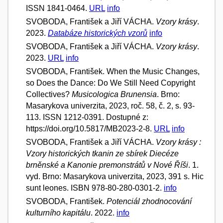
ISSN 1841-0464.
URL
info
SVOBODA, František a Jiří VÁCHA.
Vzory krásy
.
2023.
Databáze historických vzorů
info
SVOBODA, František a Jiří VÁCHA.
Vzory krásy
.
2023.
URL
info
SVOBODA, František. When the Music Changes,
so Does the Dance: Do We Still Need Copyright
Collectives?
Musicologica Brunensia
. Brno:
Masarykova univerzita, 2023, roč. 58, č. 2, s. 93-
113. ISSN 1212-0391. Dostupné z:
https://doi.org/10.5817/MB2023-2-8.
URL
info
SVOBODA, František a Jiří VÁCHA.
Vzory krásy :
Vzory historických tkanin ze sbírek Diecéze
brněnské a Kanonie premonstrátů v Nové Říši
. 1.
vyd. Brno: Masarykova univerzita, 2023, 391 s. Hic
sunt leones. ISBN 978-80-280-0301-2.
info
SVOBODA, František.
Potenciál zhodnocování
kulturního kapitálu
. 2022.
info