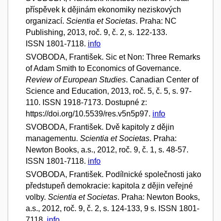
příspěvek k dějinám ekonomiky neziskových
organizací.
Scientia et Societas
. Praha: NC
Publishing, 2013, roč. 9, č. 2, s. 122-133.
ISSN 1801-7118.
info
SVOBODA, František. Sic et Non: Three Remarks
of Adam Smith to Economics of Governance.
Review of European Studies
. Canadian Center of
Science and Education, 2013, roč. 5, č. 5, s. 97-
110. ISSN 1918-7173. Dostupné z:
https://doi.org/10.5539/res.v5n5p97.
info
SVOBODA, František. Dvě kapitoly z dějin
managementu.
Scientia et Societas
. Praha:
Newton Books, a.s., 2012, roč. 9, č. 1, s. 48-57.
ISSN 1801-7118.
info
SVOBODA, František. Podílnické společnosti jako
předstupeň demokracie: kapitola z dějin veřejné
volby.
Scientia et Societas
. Praha: Newton Books,
a.s., 2012, roč. 9, č. 2, s. 124-133, 9 s. ISSN 1801-
7118.
info