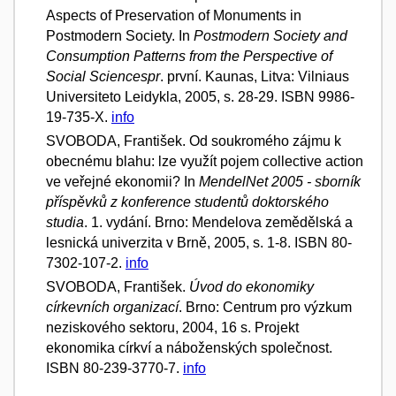
Aspects of Preservation of Monuments in
Postmodern Society. In
Postmodern Society and
Consumption Patterns from the Perspective of
Social Sciencespr
. první. Kaunas, Litva: Vilniaus
Universiteto Leidykla, 2005, s. 28-29. ISBN 9986-
19-735-X.
info
SVOBODA, František. Od soukromého zájmu k
obecnému blahu: lze využít pojem collective action
ve veřejné ekonomii? In
MendelNet 2005 - sborník
příspěvků z konference studentů doktorského
studia
. 1. vydání. Brno: Mendelova zemědělská a
lesnická univerzita v Brně, 2005, s. 1-8. ISBN 80-
7302-107-2.
info
SVOBODA, František.
Úvod do ekonomiky
církevních organizací
. Brno: Centrum pro výzkum
neziskového sektoru, 2004, 16 s. Projekt
ekonomika církví a náboženských společnost.
ISBN 80-239-3770-7.
info