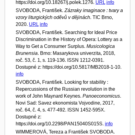
https://doi.org/10.18267/j.polek.1276.
URL
info
SVOBODA, František.
Zázraky imaginace : tvary a
vzory liturgických oděvů v dějinách
. TIC Brno,
2020.
URL
info
SVOBODA, František. Searching for Ideal Price
Discrimination in the History of Opera: Lottery as a
Way to Get a Consumer Surplus.
Musicologica
Brunensia
. Brno: Masarykova univerzita, 2018,
roč. 53, č. 1, s. 119-136. ISSN 1212-0391.
Dostupné z: https://doi.org/10.5817/MB2018-1-10.
info
SVOBODA, František. Looking for stability :
Repercussions of the Russian revolution in the
work of John Maynard Keynes.
Panoeconomicus
.
Novi Sad: Savez ekonomista Vojvodine, 2017,
roč. 64, č. 4, s. 477-492. ISSN 1452-595X.
Dostupné z:
https://doi.org/10.2298/PAN15040S015S.
info
WIMMEROVÁ, Tereza a František SVOBODA.