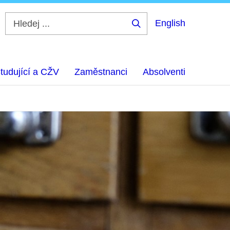
English
Hledej
...
tudující a CŽV
Zaměstnanci
Absolventi