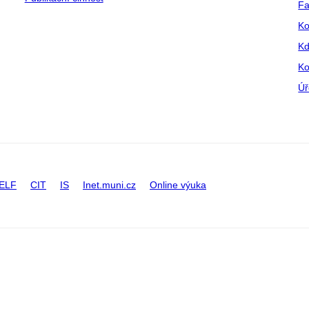
Fa
Ko
Kd
Ko
Úř
ELF
CIT
IS
Inet.muni.cz
Online výuka