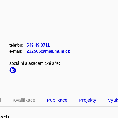
telefon:
549 49
8711
e‑mail:
232565@mail.muni.cz
sociální a akademické sítě:
l
Kvalifikace
Publikace
Projekty
Výu
ech