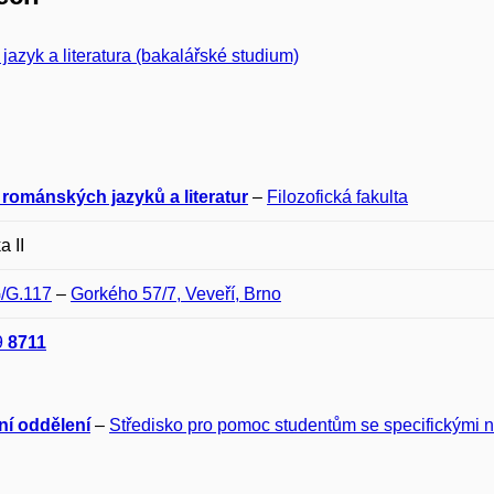
ý jazyk a literatura (bakalářské studium)
 románských jazyků a literatur
–
Filozofická fakulta
a II
G/G.117
–
Gorkého 57/7, Veveří, Brno
9
8711
ní oddělení
–
Středisko pro pomoc studentům se specifickými 