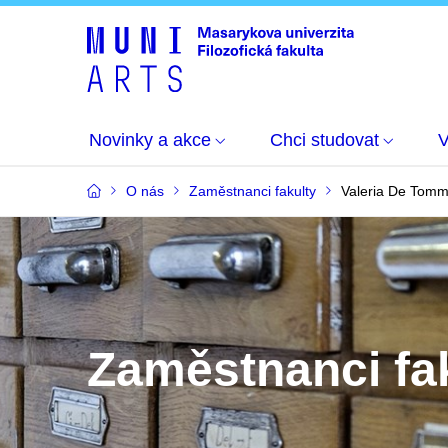
Novinky a akce
Chci studovat
O nás
Zaměstnanci fakulty
Valeria De Tom
Zaměstnanci fa