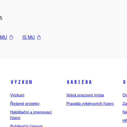
5
l MU
IS MU
Výzkum
Kariéra
O
Výzkum
Volná pracovní místa
Or
Řešené projekty
Pravidla výběrových řízení
Za
Habilitační a jmenovací
Na
řízení
HR
Publikační činnost