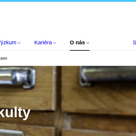
Výzkum
Kariéra
O nás
S
maso
kulty