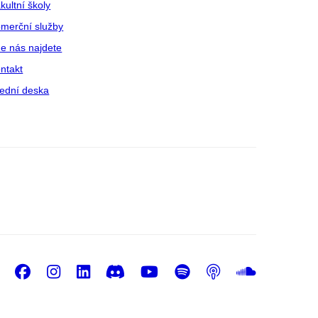
kultní školy
merční služby
e nás najdete
ntakt
ední deska
Facebook
Instagram
LinkedIn
Discord
Youtube
Spotify
Podcast
Sound