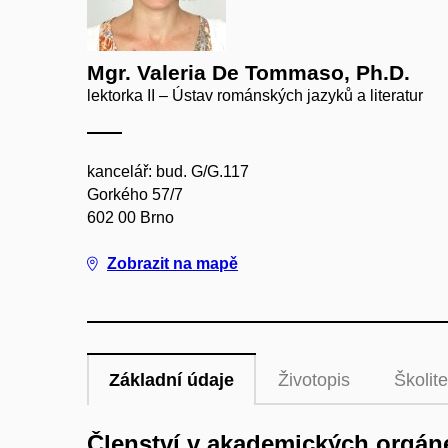
Mgr. Valeria De Tommaso, Ph.D.
lektorka II – Ústav románských jazyků a literatur
kancelář: bud. G/G.117
Gorkého 57/7
602 00 Brno
Zobrazit na mapě
Základní údaje
Životopis
Školite
Členství v akademických orgán