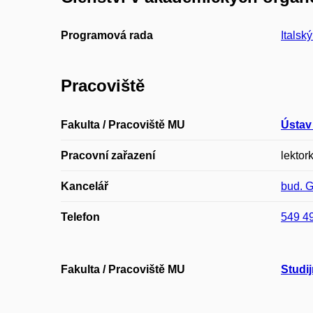
Programová rada
Italsk
Pracoviště
Fakulta / Pracoviště MU
Ústav
Pracovní zařazení
lektork
Kancelář
bud. 
Telefon
549 4
Fakulta / Pracoviště MU
Studij