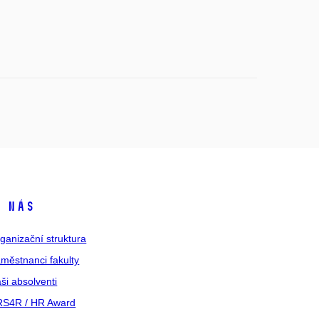
 nás
ganizační struktura
městnanci fakulty
ši absolventi
S4R / HR Award