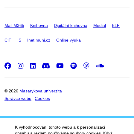
Mail M365
Knihovna
Digitální knihovna
Medial
ELF
CIT
IS
Inet.muni.cz
Online výuka
Facebook
Instagram
LinkedIn
Discord
Youtube
Spotify
Podcast
SoundC
© 2026
Masarykova univerzita
Správce webu
Cookies
K vyhodnocování tohoto webu a k personalizaci
obsahu a reklam používáme soubory cookies. Když