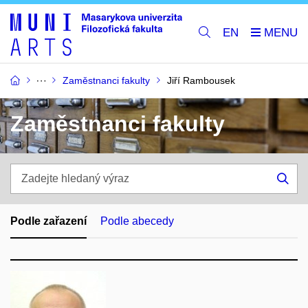
EN
Zaměstnanci fakulty
Jiří Rambousek
Zaměstnanci fakulty
Zadejte
hledaný
Hle
výraz
Podle zařazení
Podle abecedy