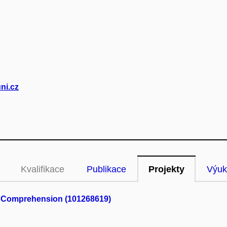
ni.cz
Kvalifikace
Publikace
Projekty
Výuk
t Comprehension (101268619)