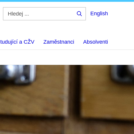
English
Hledej
...
tudující a CŽV
Zaměstnanci
Absolventi