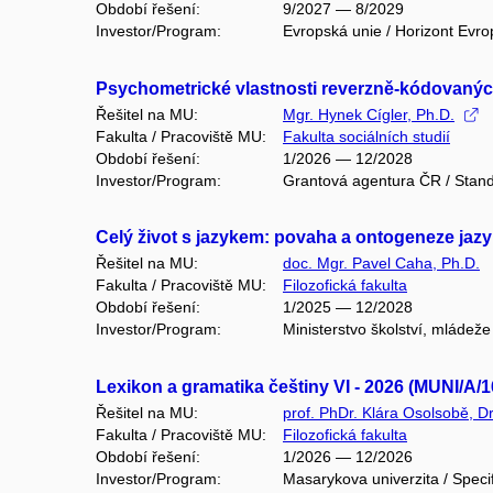
Období řešení:
9/2027 — 8/2029
Investor/Program:
Evropská unie / Horizont Evro
Psychometrické vlastnosti reverzně-kódovaný
Řešitel na MU:
Mgr. Hynek Cígler, Ph.D.
Fakulta / Pracoviště MU:
Fakulta sociálních studií
Období řešení:
1/2026 — 12/2028
Investor/Program:
Grantová agentura ČR / Stand
Celý život s jazykem: povaha a ontogeneze jaz
Řešitel na MU:
doc. Mgr. Pavel Caha, Ph.D.
Fakulta / Pracoviště MU:
Filozofická fakulta
Období řešení:
1/2025 — 12/2028
Investor/Program:
Ministerstvo školství, mládež
Lexikon a gramatika češtiny VI - 2026 (MUNI/A/
Řešitel na MU:
prof. PhDr. Klára Osolsobě, Dr
Fakulta / Pracoviště MU:
Filozofická fakulta
Období řešení:
1/2026 — 12/2026
Investor/Program:
Masarykova univerzita / Speci