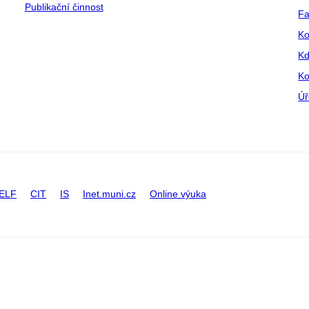
Publikační činnost
Fa
Ko
Kd
Ko
Úř
ELF
CIT
IS
Inet.muni.cz
Online výuka