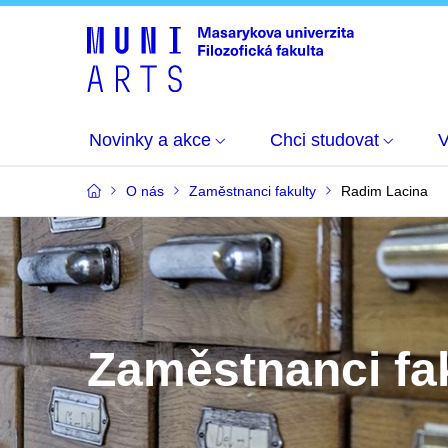
Novinky a akce
Chci studovat
O nás
Zaměstnanci fakulty
Radim Lacina
Zaměstnanci fa