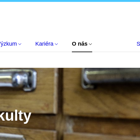
Výzkum
Kariéra
O nás
S
kulty