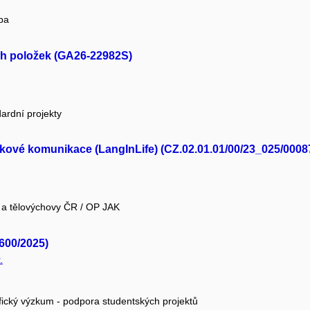
pa
ch položek (GA26-22982S)
ardní projekty
ykové komunikace (LangInLife) (CZ.02.01.01/00/23_025/0008
e a tělovýchovy ČR / OP JAK
1600/2025)
.
fický výzkum - podpora studentských projektů