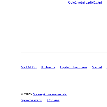
Celoživotní vzdělávání
Mail M365
Knihovna
Digitální knihovna
Medial
© 2026
Masarykova univerzita
Správce webu
Cookies