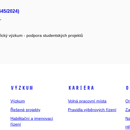
445/2024)
.
fický výzkum - podpora studentských projektů
Výzkum
Kariéra
O
Výzkum
Volná pracovní místa
Or
Řešené projekty
Pravidla výběrových řízení
Za
Habilitační a jmenovací
Na
řízení
HR