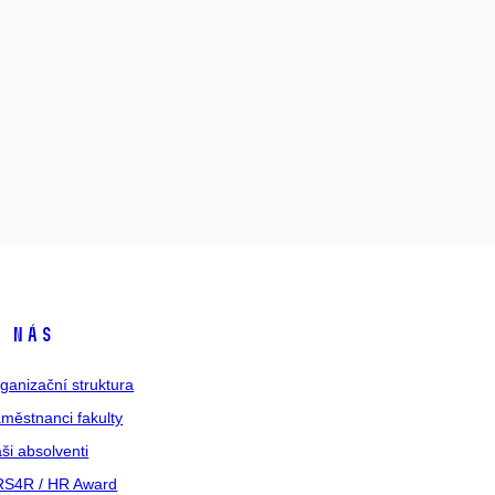
 nás
ganizační struktura
městnanci fakulty
ši absolventi
S4R / HR Award