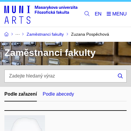
EN
Zaměstnanci fakulty
Zuzana Pospěchová
Zaměstnanci fakulty
Zadejte
hledaný
Hle
výraz
Podle zařazení
Podle abecedy