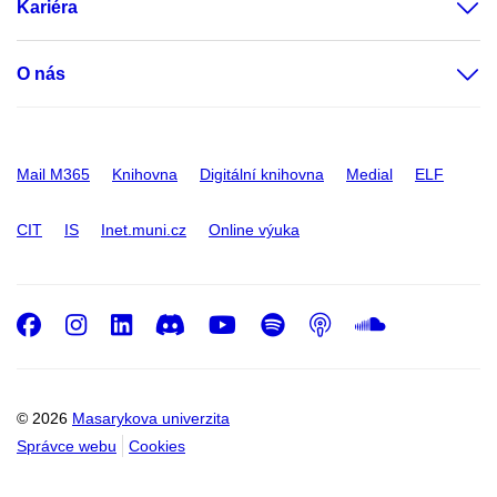
Kariéra
O nás
Mail M365
Knihovna
Digitální knihovna
Medial
ELF
CIT
IS
Inet.muni.cz
Online výuka
Facebook
Instagram
LinkedIn
Discord
Youtube
Spotify
Podcast
SoundC
© 2026
Masarykova univerzita
Správce webu
Cookies