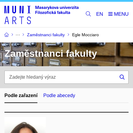
EN
Zaměstnanci fakulty
Egle Mocciaro
Zaměstnanci fakulty
Zadejte
hledaný
Hle
výraz
Podle zařazení
Podle abecedy