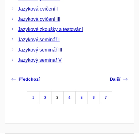
Jazyková cvičení I
Jazyková cvičení III
Jazykové zkoušky a testování
Jazykový seminář I
Jazykový seminář III
Jazykový seminář V
Předchozí
Další
1
2
3
4
5
6
7