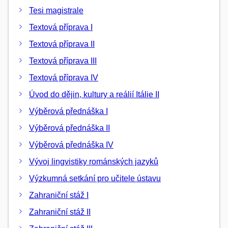
Tesi magistrale
Textová příprava I
Textová příprava II
Textová příprava III
Textová příprava IV
Úvod do dějin, kultury a reálií Itálie II
Výběrová přednáška I
Výběrová přednáška II
Výběrová přednáška IV
Vývoj lingvistiky románských jazyků
Výzkumná setkání pro učitele ústavu
Zahraniční stáž I
Zahraniční stáž II