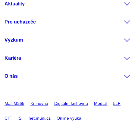
Aktuality
Pro uchazeče
Výzkum
Kariéra
O nás
Mail M365
Knihovna
Digitální knihovna
Medial
ELF
CIT
IS
Inet.muni.cz
Online výuka