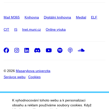
Mail M365
Knihovna
Digitální knihovna
Medial
ELF
CIT
IS
Inet.muni.cz
Online výuka
Facebook
Instagram
LinkedIn
Discord
Youtube
Spotify
Podcast
SoundC
© 2026
Masarykova univerzita
Správce webu
Cookies
K vyhodnocování tohoto webu a k personalizaci
obsahu a reklam používáme soubory cookies. Když