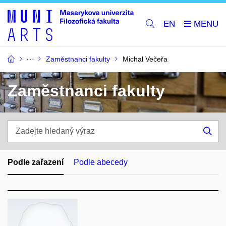
EN
Zaměstnanci fakulty
Michal Večeřa
Zaměstnanci fakulty
Zadejte
hledaný
Hle
výraz
Podle zařazení
Podle abecedy