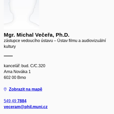
Mgr. Michal Večeřa, Ph.D.
zástupce vedoucího ústavu – Ústav filmu a audiovizuální
kultury
kancelář: bud. C/C.320
Arna Nováka 1
602 00 Brno
Zobrazit na mapě
549 49
7884
veceram@phil.muni.cz