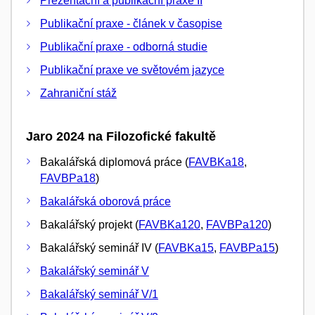
Prezentační a publikační praxe II
Publikační praxe - článek v časopise
Publikační praxe - odborná studie
Publikační praxe ve světovém jazyce
Zahraniční stáž
Jaro 2024 na Filozofické fakultě
Bakalářská diplomová práce (
FAVBKa18
,
FAVBPa18
)
Bakalářská oborová práce
Bakalářský projekt (
FAVBKa120
,
FAVBPa120
)
Bakalářský seminář IV (
FAVBKa15
,
FAVBPa15
)
Bakalářský seminář V
Bakalářský seminář V/1