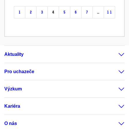
1
2
3
4
5
6
7
…
11
Aktuality
Pro uchazeče
Výzkum
Kariéra
O nás