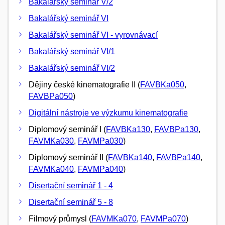
Bakalářský seminář V/2
Bakalářský seminář VI
Bakalářský seminář VI - vyrovnávací
Bakalářský seminář VI/1
Bakalářský seminář VI/2
Dějiny české kinematografie II (
FAVBKa050
,
FAVBPa050
)
Digitální nástroje ve výzkumu kinematografie
Diplomový seminář I (
FAVBKa130
,
FAVBPa130
,
FAVMKa030
,
FAVMPa030
)
Diplomový seminář II (
FAVBKa140
,
FAVBPa140
,
FAVMKa040
,
FAVMPa040
)
Disertační seminář 1 - 4
Disertační seminář 5 - 8
Filmový průmysl (
FAVMKa070
,
FAVMPa070
)