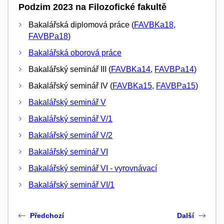
Podzim 2023 na Filozofické fakultě
Bakalářská diplomová práce (
FAVBKa18
,
FAVBPa18
)
Bakalářská oborová práce
Bakalářský seminář III (
FAVBKa14
,
FAVBPa14
)
Bakalářský seminář IV (
FAVBKa15
,
FAVBPa15
)
Bakalářský seminář V
Bakalářský seminář V/1
Bakalářský seminář V/2
Bakalářský seminář VI
Bakalářský seminář VI - vyrovnávací
Bakalářský seminář VI/1
Předchozí
Další