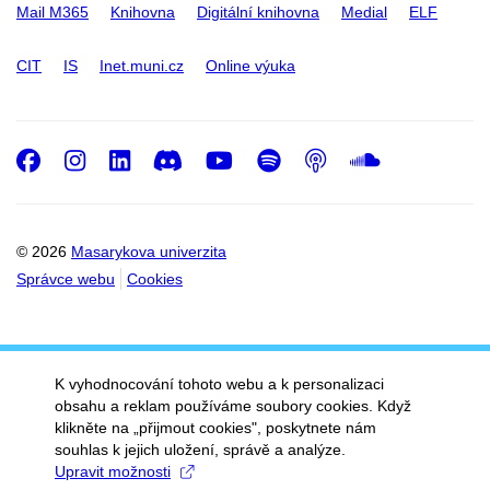
Mail M365
Knihovna
Digitální knihovna
Medial
ELF
CIT
IS
Inet.muni.cz
Online výuka
Facebook
Instagram
LinkedIn
Discord
Youtube
Spotify
Podcast
SoundC
© 2026
Masarykova univerzita
Správce webu
Cookies
K vyhodnocování tohoto webu a k personalizaci
obsahu a reklam používáme soubory cookies. Když
klikněte na „přijmout cookies", poskytnete nám
souhlas k jejich uložení, správě a analýze.
Upravit možnosti