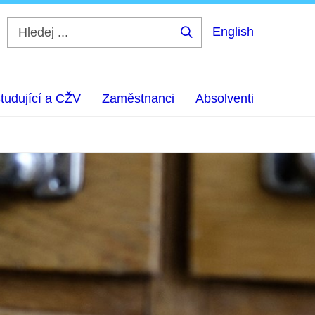
English
Hledej
...
tudující a CŽV
Zaměstnanci
Absolventi