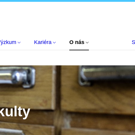
Výzkum
Kariéra
O nás
S
kulty