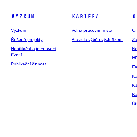
Výzkum
Kariéra
O
Výzkum
Volná pracovní místa
Or
Řešené projekty
Pravidla výběrových řízení
Za
Habilitační a jmenovací
Na
řízení
HR
Publikační činnost
Fa
Ko
Kd
Ko
Úř