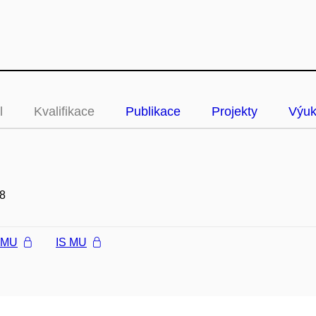
l
Kvalifikace
Publikace
Projekty
Výu
8
l MU
IS MU