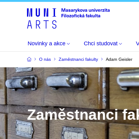
Novinky a akce
Chci studovat
O nás
Zaměstnanci fakulty
Adam Geisler
Zaměstnanci fa