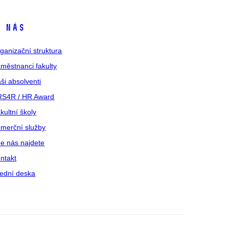
 nás
ganizační struktura
městnanci fakulty
ši absolventi
S4R / HR Award
kultní školy
merční služby
e nás najdete
ntakt
ední deska