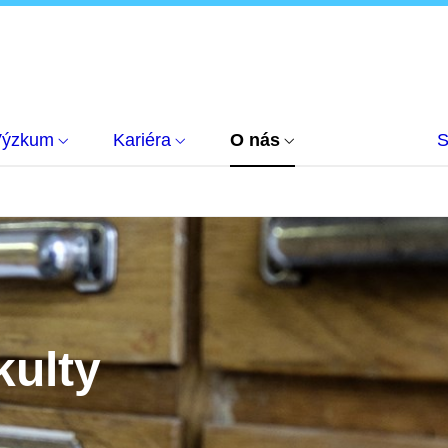
Výzkum
Kariéra
O nás
S
kulty