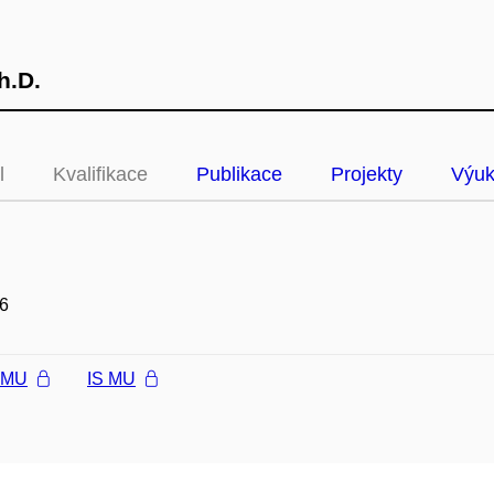
h.D.
l
Kvalifikace
Publikace
Projekty
Výu
6
l MU
IS MU