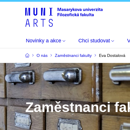
Novinky a akce
Chci studovat
O nás
Zaměstnanci fakulty
Eva Dostalová
Zaměstnanci fa