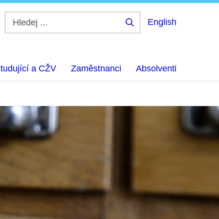
English
Hledej
...
tudující a CŽV
Zaměstnanci
Absolventi