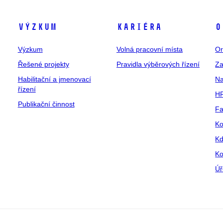
Výzkum
Kariéra
O
Výzkum
Volná pracovní místa
Or
Řešené projekty
Pravidla výběrových řízení
Za
Habilitační a jmenovací
Na
řízení
HR
Publikační činnost
Fa
Ko
Kd
Ko
Úř