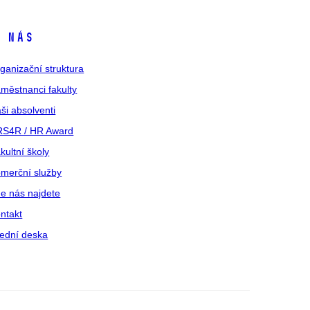
 nás
ganizační struktura
městnanci fakulty
ši absolventi
S4R / HR Award
kultní školy
merční služby
e nás najdete
ntakt
ední deska