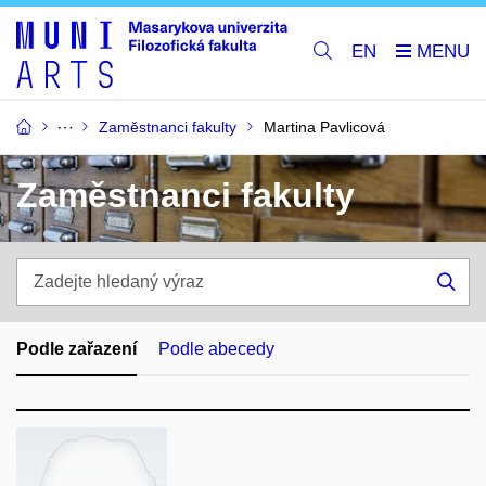
EN
Zaměstnanci fakulty
Martina Pavlicová
Zaměstnanci fakulty
Zadejte
hledaný
Hle
výraz
Podle zařazení
Podle abecedy