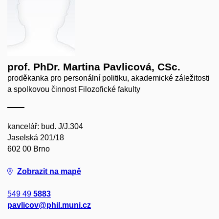
prof. PhDr. Martina Pavlicová, CSc.
proděkanka pro personální politiku, akademické záležitosti
a spolkovou činnost Filozofické fakulty
kancelář: bud. J/J.304
Jaselská 201/18
602 00 Brno
Zobrazit na mapě
549 49
5883
pavlicov@phil.muni.cz