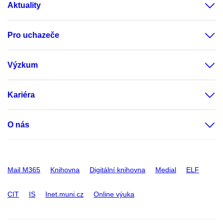
Aktuality
Pro uchazeče
Výzkum
Kariéra
O nás
Mail M365
Knihovna
Digitální knihovna
Medial
ELF
CIT
IS
Inet.muni.cz
Online výuka