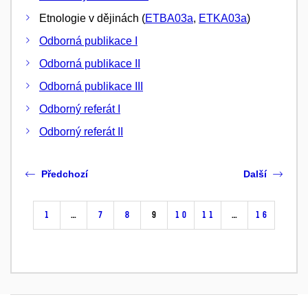
Etnologie v dějinách (
ETBA03a
,
ETKA03a
)
Odborná publikace I
Odborná publikace II
Odborná publikace III
Odborný referát I
Odborný referát II
Předchozí
Další
1
…
7
8
9
10
11
…
16