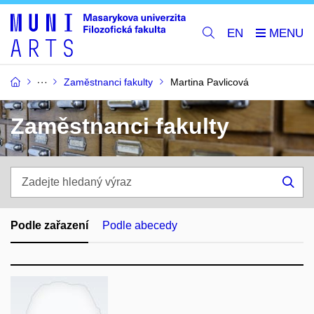
EN
Zaměstnanci fakulty
Martina Pavlicová
Zaměstnanci fakulty
Zadejte
hledaný
Hle
výraz
Podle zařazení
Podle abecedy