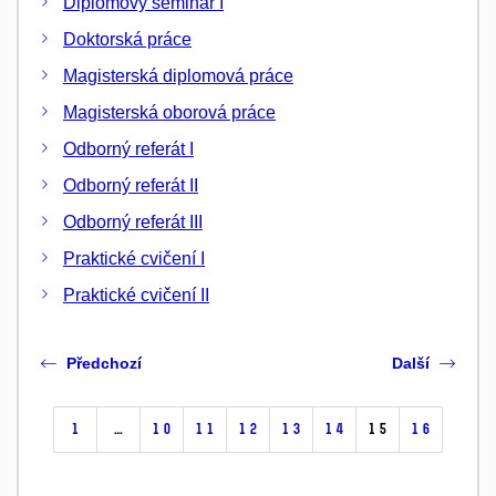
Diplomový seminář I
Doktorská práce
Magisterská diplomová práce
Magisterská oborová práce
Odborný referát I
Odborný referát II
Odborný referát III
Praktické cvičení I
Praktické cvičení II
Předchozí
Další
1
…
10
11
12
13
14
15
16