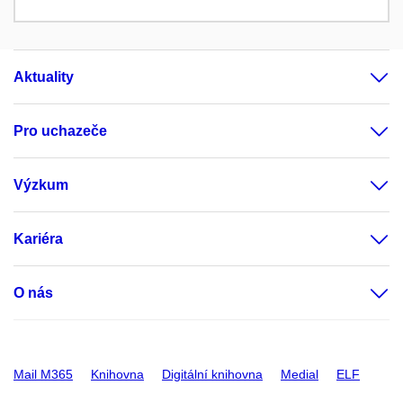
Aktuality
Pro uchazeče
Výzkum
Kariéra
O nás
Mail M365
Knihovna
Digitální knihovna
Medial
ELF