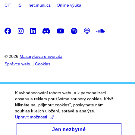
CIT
IS
Inet.muni.cz
Online výuka
Facebook
Instagram
LinkedIn
Discord
Youtube
Spotify
Podcast
SoundC
© 2026
Masarykova univerzita
Správce webu
Cookies
K vyhodnocování tohoto webu a k personalizaci
obsahu a reklam používáme soubory cookies. Když
klikněte na „přijmout cookies", poskytnete nám
souhlas k jejich uložení, správě a analýze.
Upravit možnosti
Jen nezbytné