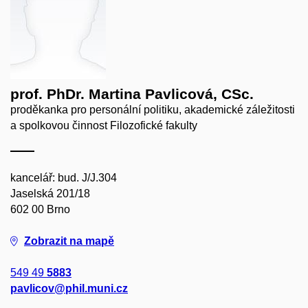
prof. PhDr. Martina Pavlicová, CSc.
proděkanka pro personální politiku, akademické záležitosti
a spolkovou činnost Filozofické fakulty
kancelář: bud. J/J.304
Jaselská 201/18
602 00 Brno
Zobrazit na mapě
549 49
5883
pavlicov@phil.muni.cz