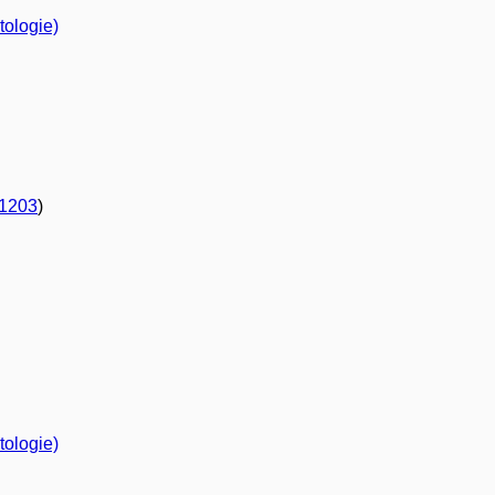
tologie)
1203
)
tologie)