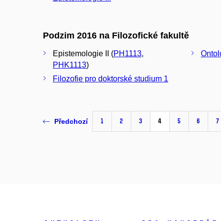
Podzim 2016 na Filozofické fakultě
Epistemologie II (
PH1113
,
Ontolo
PHK1113
)
Filozofie pro doktorské studium 1
1
2
3
4
5
6
7
Předchozí