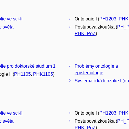
fie ve sci-fi
Ontologie I (
PH1203
,
PHK
 světa
Postupová zkouška (
PH_
PHK_PoZ
)
ofie pro doktorské studium 1
Problémy ontologie a
epistemologie
gie II (
PH1105
,
PHK1105
)
Systematická filozofie I (on
fie ve sci-fi
Ontologie I (
PH1203
,
PHK
 světa
Postupová zkouška (
PH_
PHK_PoZ
)