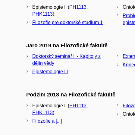
Epistemologie II (
PH1113
,
Ontolo
PHK1113
)
Probl
Filozofie pro doktorské studium 1
epist
Jaro 2019 na Filozofické fakultě
Doktorský seminář II - Kapitoly z
Exter
dějin vědy
Konec
Epistemologie III
Podzim 2018 na Filozofické fakultě
Epistemologie II (
PH1113
,
Filoz
PHK1113
)
Ontolo
Filozofie a [...]