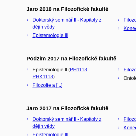
Jaro 2018 na Filozofické fakultě
Doktorský seminář II - Kapitoly z
Filozo
dějin vědy
Konec
Epistemologie III
Podzim 2017 na Filozofické fakultě
Epistemologie II (
PH1113
,
Filoz
PHK1113
)
Ontolo
Filozofie a [...]
Jaro 2017 na Filozofické fakultě
Doktorský seminář II - Kapitoly z
Filozo
dějin vědy
Konec
Epistemologie III