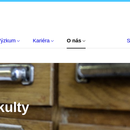
Výzkum
Kariéra
O nás
S
kulty