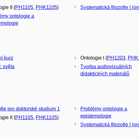
gie II (
PH1105
,
PHK1105
)
Systematická filozofie I (on
émy ontologie a
emologie
ní kurz
Ontologie I (
PH1203
,
PHK
 světa
Tvorba audiovizuálních
didaktických materiálů
ofie pro doktorské studium 1
Problémy ontologie a
epistemologie
gie II (
PH1105
,
PHK1105
)
Systematická filozofie I (on