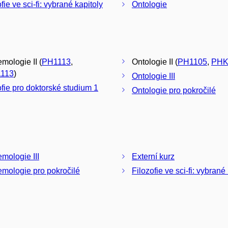
fie ve sci-fi: vybrané kapitoly
Ontologie
mologie II (
PH1113
,
Ontologie II (
PH1105
,
PHK
113
)
Ontologie III
ofie pro doktorské studium 1
Ontologie pro pokročilé
emologie III
Externí kurz
emologie pro pokročilé
Filozofie ve sci-fi: vybrané