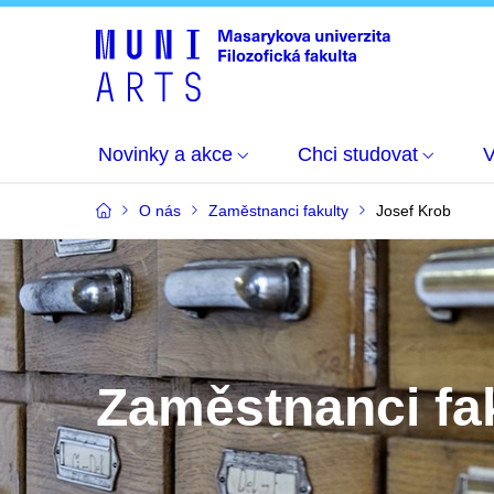
Novinky a akce
Chci studovat
O nás
Zaměstnanci fakulty
Josef Krob
Zaměstnanci fa