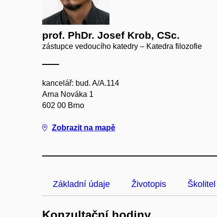
prof. PhDr. Josef Krob, CSc.
zástupce vedoucího katedry – Katedra filozofie
kancelář: bud. A/A.114
Arna Nováka 1
602 00 Brno
Zobrazit na mapě
Základní údaje
Životopis
Školitel
Konzultační hodiny