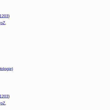
1203
)
PoZ
,
tologie)
1203
)
PoZ
,