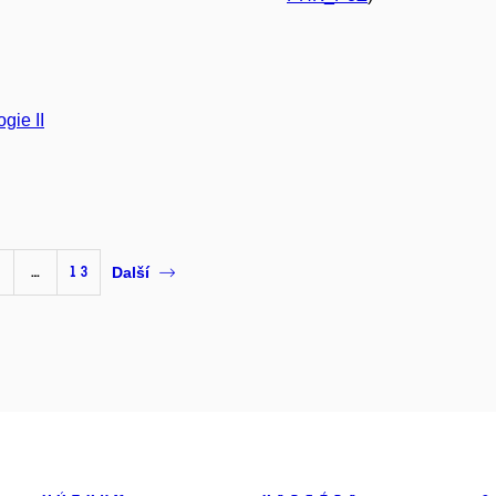
gie II
…
13
Další