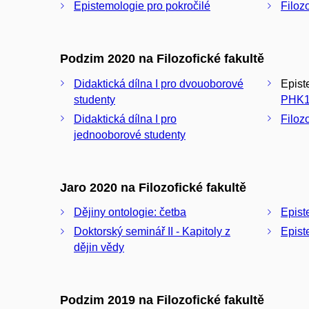
Epistemologie pro pokročilé
Filozo
Podzim 2020 na Filozofické fakultě
Didaktická dílna I pro dvouoborové
Episte
studenty
PHK1
Didaktická dílna I pro
Filoz
jednooborové studenty
Jaro 2020 na Filozofické fakultě
Dějiny ontologie: četba
Epist
Doktorský seminář II - Kapitoly z
Epist
dějin vědy
Podzim 2019 na Filozofické fakultě