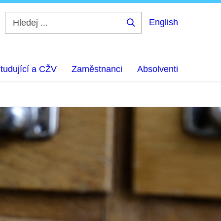
English
Hledej
...
tudující a CŽV
Zaměstnanci
Absolventi