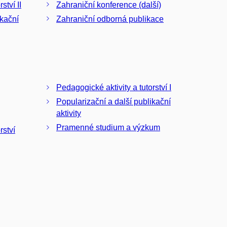
ství II
Zahraniční konference (další)
ikační
Zahraniční odborná publikace
Pedagogické aktivity a tutorství I
Popularizační a další publikační
aktivity
Pramenné studium a výzkum
rství