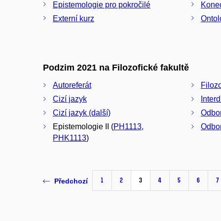
Epistemologie pro pokročilé
Konec
Externí kurz
Ontol
Podzim 2021 na Filozofické fakultě
Autoreferát
Filoz
Cizí jazyk
Inter
Cizí jazyk (další)
Odbor
Epistemologie II (
PH1113
,
Odbor
PHK1113
)
1
2
3
4
5
6
7
Předchozí