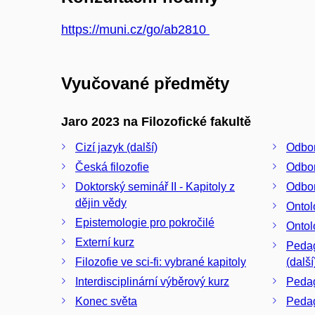
https://muni.cz/go/ab2810
Vyučované předměty
Jaro 2023 na Filozofické fakultě
Cizí jazyk (další)
Odbor
Česká filozofie
Odbor
Doktorský seminář II - Kapitoly z
Odbor
dějin vědy
Ontol
Epistemologie pro pokročilé
Ontol
Externí kurz
Pedag
Filozofie ve sci-fi: vybrané kapitoly
(další
Interdisciplinární výběrový kurz
Pedago
Konec světa
Pedago