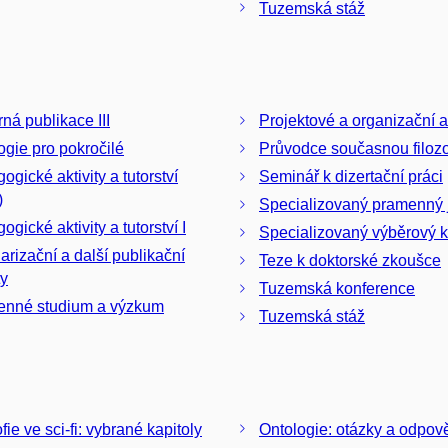
Tuzemská stáž
ná publikace III
Projektové a organizační ak
ogie pro pokročilé
Průvodce současnou filozo
ogické aktivity a tutorství
Seminář k dizertační práci
)
Specializovaný pramenný 
gické aktivity a tutorství I
Specializovaný výběrový k
arizační a další publikační
Teze k doktorské zkoušce
ty
Tuzemská konference
nné studium a výzkum
Tuzemská stáž
fie ve sci-fi: vybrané kapitoly
Ontologie: otázky a odpov