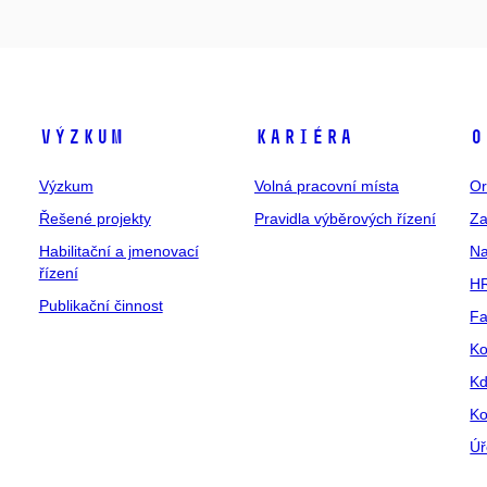
Výzkum
Kariéra
O
Výzkum
Volná pracovní místa
Or
Řešené projekty
Pravidla výběrových řízení
Za
Habilitační a jmenovací
Na
řízení
HR
Publikační činnost
Fa
Ko
Kd
Ko
Úř