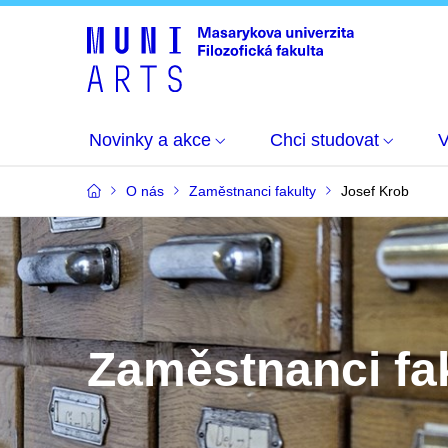
Novinky a akce
Chci studovat
O nás
Zaměstnanci fakulty
Josef Krob
Zaměstnanci fa