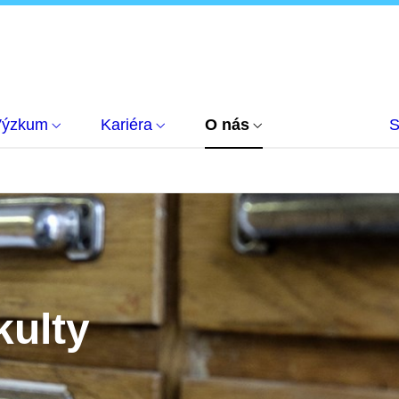
Výzkum
Kariéra
O nás
S
kulty