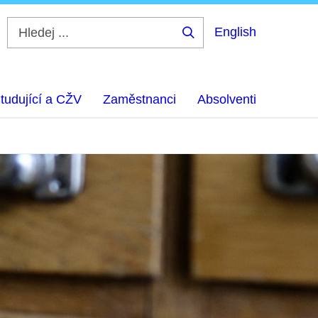
English
Hledej
...
tudující a CŽV
Zaměstnanci
Absolventi