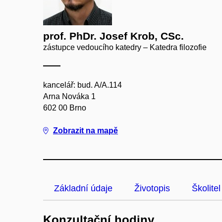
prof. PhDr. Josef Krob, CSc.
zástupce vedoucího katedry – Katedra filozofie
kancelář: bud. A/A.114
Arna Nováka 1
602 00 Brno
Zobrazit na mapě
Základní údaje
Životopis
Školitel
Konzultační hodiny