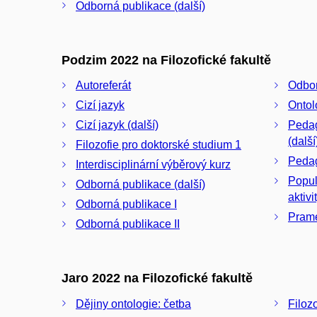
Odborná publikace (další)
Podzim 2022 na Filozofické fakultě
Autoreferát
Odbor
Cizí jazyk
Ontol
Cizí jazyk (další)
Pedag
(další
Filozofie pro doktorské studium 1
Pedago
Interdisciplinární výběrový kurz
Popul
Odborná publikace (další)
aktivi
Odborná publikace I
Prame
Odborná publikace II
Jaro 2022 na Filozofické fakultě
Dějiny ontologie: četba
Filozo