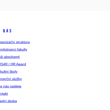
 nás
ganizační struktura
městnanci fakulty
ši absolventi
S4R / HR Award
kultní školy
merční služby
e nás najdete
ntakt
ední deska