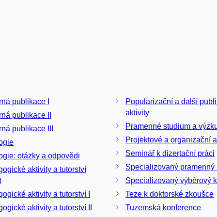
ná publikace I
Popularizační a další publ
aktivity
ná publikace II
Pramenné studium a výzk
ná publikace III
Projektové a organizační ak
ogie
Seminář k dizertační práci
ogie: otázky a odpovědi
Specializovaný pramenný 
ogické aktivity a tutorství
)
Specializovaný výběrový k
gické aktivity a tutorství I
Teze k doktorské zkoušce
gické aktivity a tutorství II
Tuzemská konference