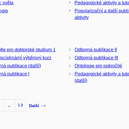
 světa
Pedagogické aktivity a tutor
ogie
Popularizační a další publ
aktivity
ofie pro doktorské studium 1
Odborná publikace II
disciplinární výběrový kurz
Odborná publikace III
ná publikace (další)
Ontologie pro pokročilé
ná publikace I
Pedagogické aktivity a tuto
(další)
…
13
Další