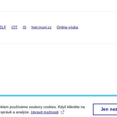
ELF
CIT
IS
Inet.muni.cz
Online výuka
eklam používáme soubory cookies. Když klikněte na
Jen ne
, správě a analýze.
Upravit možnosti