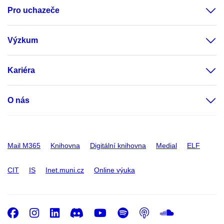
Pro uchazeče
Výzkum
Kariéra
O nás
Mail M365
Knihovna
Digitální knihovna
Medial
ELF
CIT
IS
Inet.muni.cz
Online výuka
Facebook
Instagram
LinkedIn
Discord
Youtube
Spotify
Podcast
SoundC