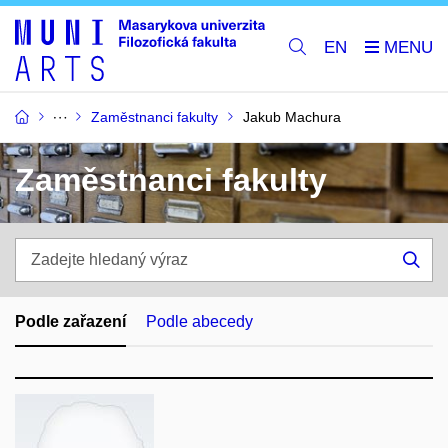
EN
Zaměstnanci fakulty
Jakub Machura
Zaměstnanci fakulty
Zadejte
hledaný
Hle
výraz
Podle zařazení
Podle abecedy