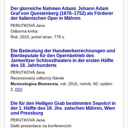
Der glorreiche Nahmen Adami. Johann Adam
Graf von Questenberg (1678–1752) als Förderer
der italienischen Oper in Mähren
PERUTKOVÁ Jana
Odborná kniha
Rok: 2015, počet stran: 778 s.
Die Bedeutung der Handwerkerrechnungen und
Bierdeputate für den Opernbetrieb des
Jarmeritzer Schlosstheaters in der ersten Hälfte
des 18. Jahrhunderts
PERUTKOVÁ Jana
Recenzovaný odborný článek
Musicologica Brunensia
, rok: 2015, ročník: 50, vydání:
2,
DOI
Die für den Heiligen Grab bestimmten Sepolcri in
der 1. Hälfte des 18. Jhs. zwischen Mähren, Wien
und Pressburg
PERUTKOVÁ Jana
Další prezentace na konferencích