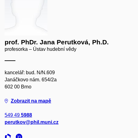
prof. PhDr. Jana Perutková, Ph.D.
profesorka – Ústav hudební vědy
kancelář: bud. N/N.609
Janáčkovo nám. 654/2a
602 00 Brno
Zobrazit na mapě
549 49
5988
perutkov@phil.muni.cz