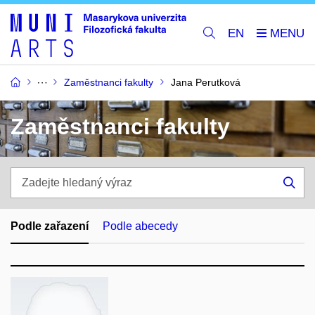
EN
Zaměstnanci fakulty
Jana Perutková
Zaměstnanci fakulty
Zadejte
hledaný
Hle
výraz
Podle zařazení
Podle abecedy