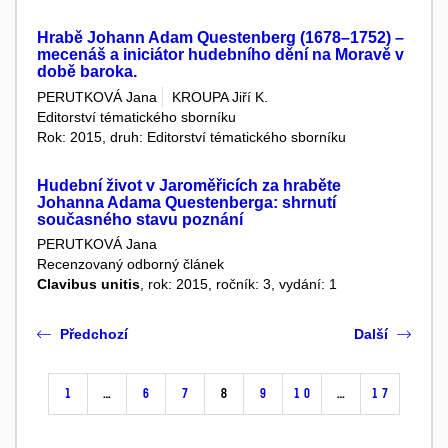
Hrabě Johann Adam Questenberg (1678–1752) –
mecenáš a iniciátor hudebního dění na Moravě v
době baroka.
PERUTKOVÁ Jana
KROUPA Jiří K.
Editorství tématického sborníku
Rok: 2015, druh: Editorství tématického sborníku
Hudební život v Jaroměřicích za hraběte
Johanna Adama Questenberga: shrnutí
současného stavu poznání
PERUTKOVÁ Jana
Recenzovaný odborný článek
Clavibus unitis
, rok: 2015, ročník: 3, vydání: 1
Předchozí
Další
1
…
6
7
8
9
10
…
17