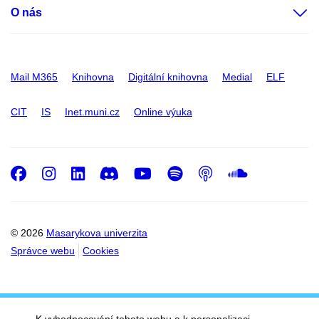
O nás
Mail M365
Knihovna
Digitální knihovna
Medial
ELF
CIT
IS
Inet.muni.cz
Online výuka
Facebook
Instagram
LinkedIn
Discord
Youtube
Spotify
Podcast
SoundC
© 2026
Masarykova univerzita
Správce webu
Cookies