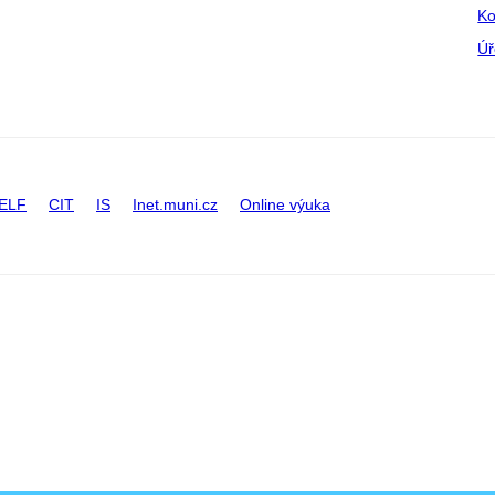
Ko
Úř
ELF
CIT
IS
Inet.muni.cz
Online výuka