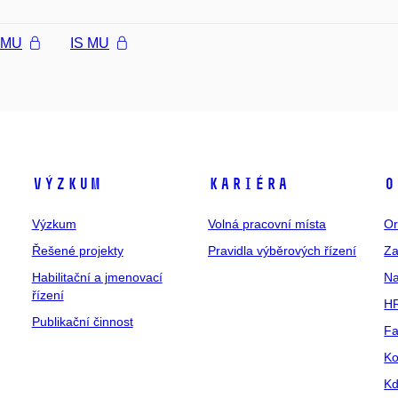
l MU
IS MU
Výzkum
Kariéra
O
Výzkum
Volná pracovní místa
Or
Řešené projekty
Pravidla výběrových řízení
Za
Habilitační a jmenovací
Na
řízení
HR
Publikační činnost
Fa
Ko
Kd