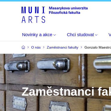
Novinky a akce
Chci studovat
O nás
Zaměstnanci fakulty
Gonzalo Maestr
Zaměstnanci fa