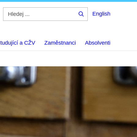
English
Hledej
...
tudující a CŽV
Zaměstnanci
Absolventi