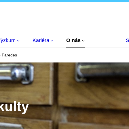
Výzkum
Kariéra
O nás
S
o Paredes
kulty