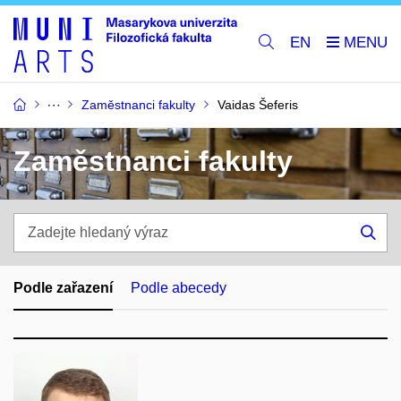
EN
Zaměstnanci fakulty
Vaidas Šeferis
Zaměstnanci fakulty
Zadejte
hledaný
Hle
výraz
Podle zařazení
Podle abecedy