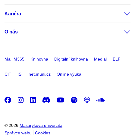
Kariéra
O nás
Mail M365
Knihovna
Digitální knihovna
Medial
ELF
CIT
IS
Inet.muni.cz
Online výuka
Facebook
Instagram
LinkedIn
Discord
Youtube
Spotify
Podcast
SoundC
© 2026
Masarykova univerzita
Správce webu
Cookies