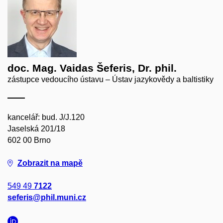
doc. Mag. Vaidas Šeferis, Dr. phil.
zástupce vedoucího ústavu – Ústav jazykovědy a baltistiky
kancelář: bud. J/J.120
Jaselská 201/18
602 00 Brno
Zobrazit na mapě
549 49
7122
seferis@phil.muni.cz