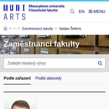
EN
Zaměstnanci fakulty
Vaidas Šeferis
Zaměstnanci fakulty
Zadejte
hledaný
Hle
výraz
Podle zařazení
Podle abecedy