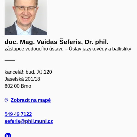
doc. Mag. Vaidas Šeferis, Dr. phil.
zástupce vedoucího ústavu – Ústav jazykovědy a baltistiky
kancelář: bud. J/J.120
Jaselská 201/18
602 00 Brno
Zobrazit na mapě
549 49
7122
seferis@phil.muni.cz