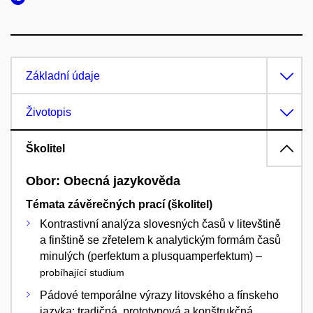
Základní údaje
Životopis
Školitel
Obor: Obecná jazykověda
Témata závěrečných prací (školitel)
Kontrastivní analýza slovesných časů v litevštině
a finštině se zřetelem k analytickým formám časů
minulých (perfektum a plusquamperfektum) –
probíhající studium
Pádové temporálne výrazy litovského a fínskeho
jazyka: tradičná, prototypová a konštrukčná