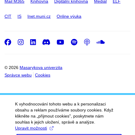
Mail M365
Knihovna
Digitální knihovna
Medial
ELF
CIT
IS
Inet.muni.cz
Online výuka
Facebook
Instagram
LinkedIn
Discord
Youtube
Spotify
Podcast
SoundC
© 2026
Masarykova univerzita
Správce webu
Cookies
K vyhodnocování tohoto webu a k personalizaci
obsahu a reklam používáme soubory cookies. Když
klikněte na „přijmout cookies", poskytnete nám
souhlas k jejich uložení, správě a analýze.
Upravit možnosti