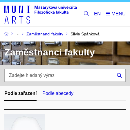
EN
Zaměstnanci fakulty
Silvie Špánková
Zaměstnanci fakulty
Zadejte
hledaný
Hle
výraz
Podle zařazení
Podle abecedy