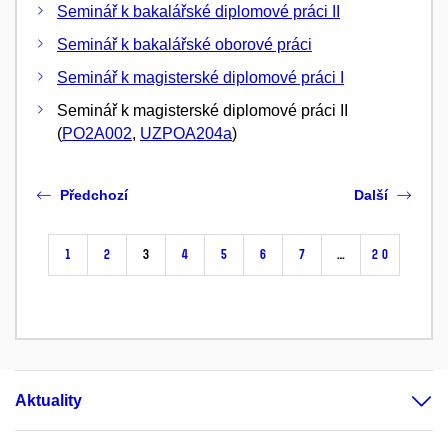
Seminář k bakalářské diplomové práci II
Seminář k bakalářské oborové práci
Seminář k magisterské diplomové práci I
Seminář k magisterské diplomové práci II
(
PO2A002
,
UZPOA204a
)
Předchozí
Další
1
2
3
4
5
6
7
…
20
Aktuality