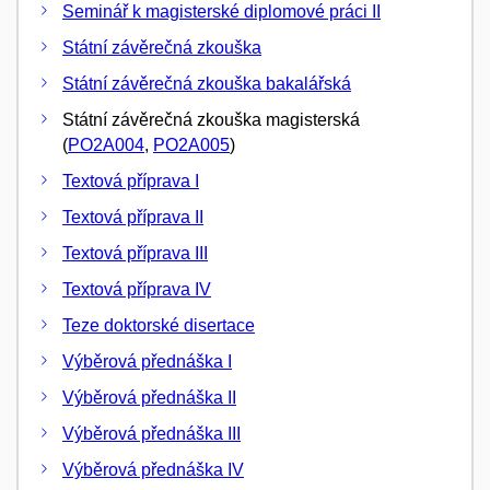
Seminář k magisterské diplomové práci II
Státní závěrečná zkouška
Státní závěrečná zkouška bakalářská
Státní závěrečná zkouška magisterská
(
PO2A004
,
PO2A005
)
Textová příprava I
Textová příprava II
Textová příprava III
Textová příprava IV
Teze doktorské disertace
Výběrová přednáška I
Výběrová přednáška II
Výběrová přednáška III
Výběrová přednáška IV