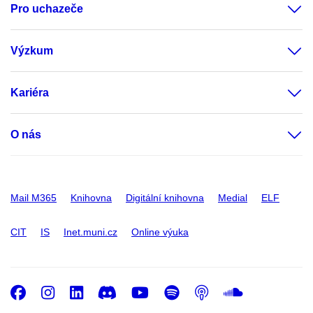
Pro uchazeče
Výzkum
Kariéra
O nás
Mail M365
Knihovna
Digitální knihovna
Medial
ELF
CIT
IS
Inet.muni.cz
Online výuka
Facebook
Instagram
LinkedIn
Discord
Youtube
Spotify
Podcast
SoundC