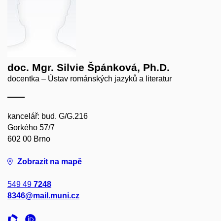
doc. Mgr. Silvie Špánková, Ph.D.
docentka – Ústav románských jazyků a literatur
kancelář: bud. G/G.216
Gorkého 57/7
602 00 Brno
Zobrazit na mapě
549 49
7248
8346@mail.muni.cz