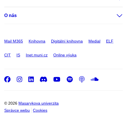
O nás
Mail M365
Knihovna
Digitální knihovna
Medial
ELF
CIT
IS
Inet.muni.cz
Online výuka
Facebook
Instagram
LinkedIn
Discord
Youtube
Spotify
Podcast
SoundC
© 2026
Masarykova univerzita
Správce webu
Cookies