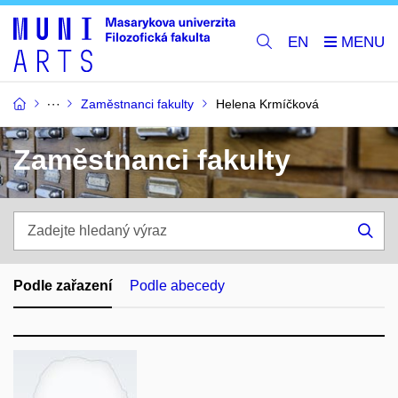
EN
Zaměstnanci fakulty
Helena Krmíčková
Zaměstnanci fakulty
Zadejte
hledaný
Hle
výraz
Podle zařazení
Podle abecedy