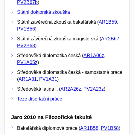
PV2B67b
)
Státní doktorská zkouška
Státní závěrečná zkouška bakalářská (
AR1B59
,
PV1B56
)
Státní závěrečná zkouška magisterská (
AR2B67
,
PV2B68
)
Středověká diplomatika česká (
AR1A06z
,
PV1A05z
)
Středověká diplomatika česká - samostatná práce
(
AR1A31
,
PV1A31
)
Středověká latina I. (
AR2A26z
,
PV2A23z
)
Teze disertační práce
Jaro 2010 na Filozofické fakultě
Bakalářská diplomová práce (
AR1B58
,
PV1B58
)