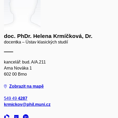
doc. PhDr. Helena Krmíčková, Dr.
docentka – Ústav klasických studií
kancelář: bud. A/A.211
Arna Nováka 1
602 00 Brno
Zobrazit na mapě
549 49
4287
krmickov@phil.muni.cz