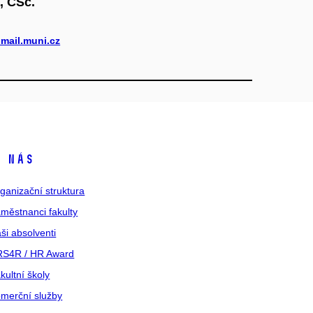
, CSc.
mail.muni.cz
 nás
ganizační struktura
městnanci fakulty
ši absolventi
S4R / HR Award
kultní školy
merční služby