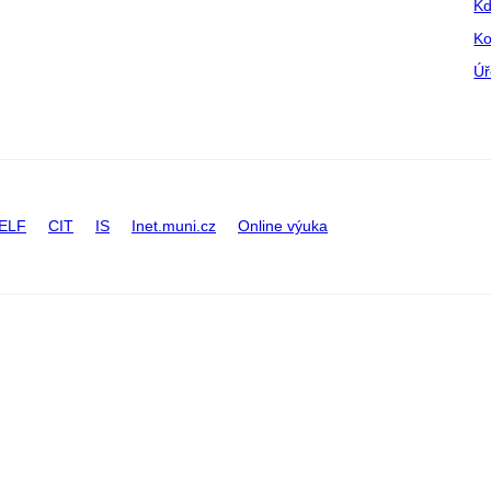
Kd
Ko
Úř
ELF
CIT
IS
Inet.muni.cz
Online výuka