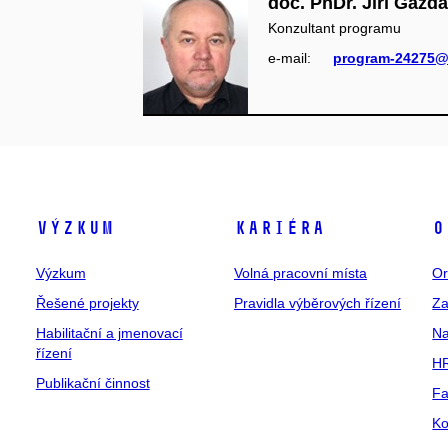
doc. PhDr. Jiří Gazda
Konzultant programu
e‑mail:
program-24275@
Výzkum
Kariéra
O
Výzkum
Volná pracovní místa
Or
Řešené projekty
Pravidla výběrových řízení
Za
Habilitační a jmenovací
Na
řízení
HR
Publikační činnost
Fa
Ko