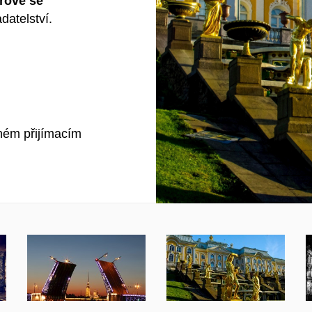
rově se
atelství.
eném přijímacím