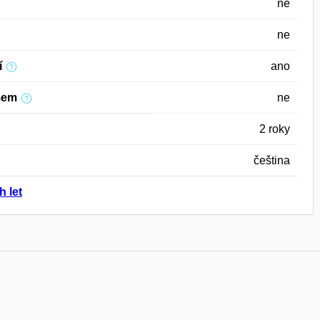
ne
ne
í
ano
mem
ne
2 roky
čeština
h let