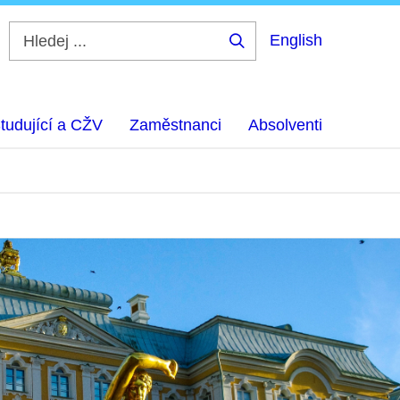
English
Hledej
...
tudující a CŽV
Zaměstnanci
Absolventi