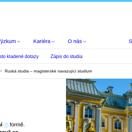
Výzkum
Kariéra
O nás
S
sto kladené dotazy
Zápis do studia
Ruská studia – magisterské navazující studium
í
formě.