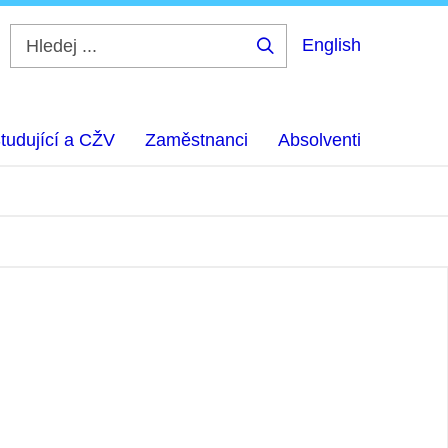
English
Hledej
...
tudující a CŽV
Zaměstnanci
Absolventi