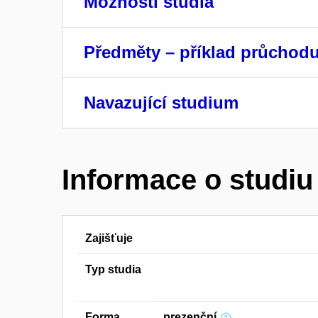
Možnosti studia
Předměty – příklad průchod
Navazující studium
Informace o studiu
Zajišťuje
Typ studia
Forma
prezenční