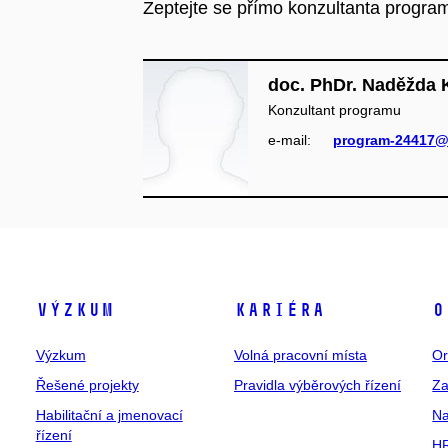
Zeptejte se přímo konzultanta progra
doc. PhDr. Naděžda 
Konzultant programu
e‑mail:
program-24417@
Výzkum
Kariéra
O
Výzkum
Volná pracovní místa
Or
Řešené projekty
Pravidla výběrových řízení
Za
Habilitační a jmenovací
Na
řízení
HR