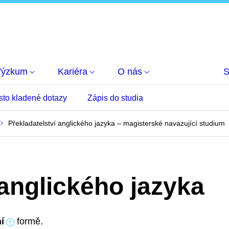
Výzkum
Kariéra
O nás
S
sto kladené dotazy
Zápis do studia
Překladatelství anglického jazyka – magisterské navazující studium
 anglického jazyka
í
formě.