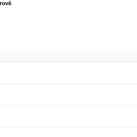
rově
.