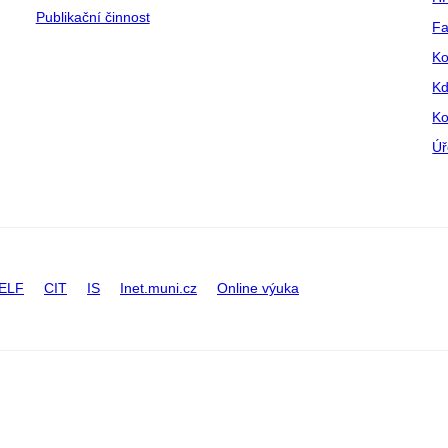
Publikační činnost
Fa
Ko
Kd
Ko
Úř
ELF
CIT
IS
Inet.muni.cz
Online výuka