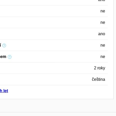
ne
ne
ano
í
ne
mem
ne
2 roky
čeština
h let