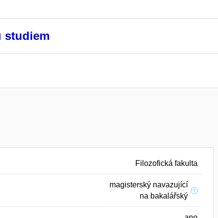
u studiem
Filozofická fakulta
magisterský navazující
na bakalářský
ano