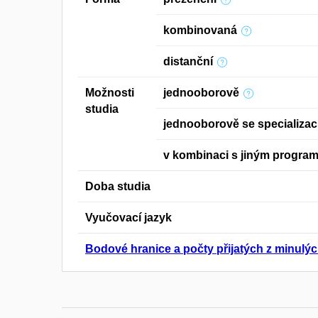
kombinovaná
distanční
Možnosti
jednooborově
studia
jednooborově se specializac
v kombinaci s jiným progra
Doba studia
Vyučovací jazyk
Bodové hranice a počty přijatých z minulýc