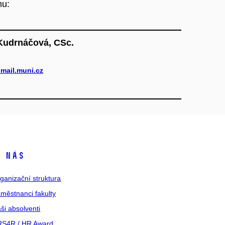
mu:
Kudrnáčová, CSc.
mail.muni.cz
 nás
ganizační struktura
městnanci fakulty
ši absolventi
S4R / HR Award