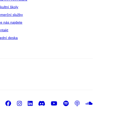
kultní školy
merční služby
e nás najdete
ntakt
ední deska
Facebook
Instagram
LinkedIn
Discord
Youtube
Spotify
Podcast
Sound