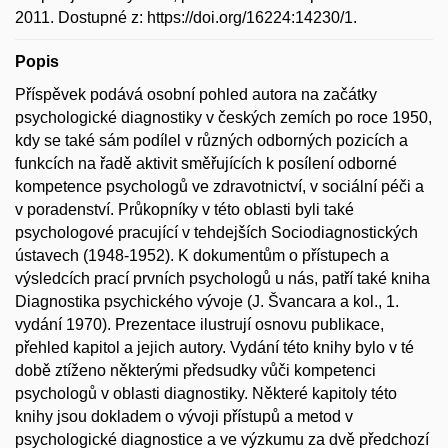
2011. Dostupné z: https://doi.org/16224:14230/1.
Popis
Příspěvek podává osobní pohled autora na začátky
psychologické diagnostiky v českých zemích po roce 1950,
kdy se také sám podílel v různých odborných pozicích a
funkcích na řadě aktivit směřujících k posílení odborné
kompetence psychologů ve zdravotnictví, v sociální péči a
v poradenství. Průkopníky v této oblasti byli také
psychologové pracující v tehdejších Sociodiagnostických
ústavech (1948-1952). K dokumentům o přístupech a
výsledcích prací prvních psychologů u nás, patří také kniha
Diagnostika psychického vývoje (J. Švancara a kol., 1.
vydání 1970). Prezentace ilustrují osnovu publikace,
přehled kapitol a jejich autory. Vydání této knihy bylo v té
době ztíženo některými předsudky vůči kompetenci
psychologů v oblasti diagnostiky. Některé kapitoly této
knihy jsou dokladem o vývoji přístupů a metod v
psychologické diagnostice a ve výzkumu za dvě předchozí