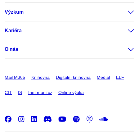
Výzkum
Kariéra
O nás
Mail M365
Knihovna
Digitální knihovna
Medial
ELF
CIT
IS
Inet.muni.cz
Online výuka
Facebook
Instagram
LinkedIn
Discord
Youtube
Spotify
Podcast
SoundC