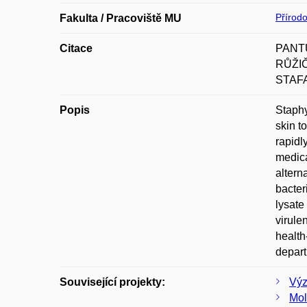
Přírod
Fakulta / Pracoviště MU
Citace
PANTŮ
RŮŽIČK
STAFAL
Popis
Staphy
skin t
rapidl
medica
altern
bacter
lysate
virule
health
depart
Související projekty:
Výz
Mol