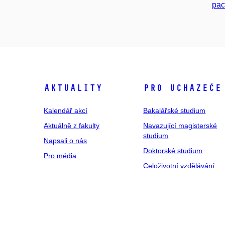
pac
Aktuality
Pro uchazeče
Kalendář akcí
Bakalářské studium
Aktuálně z fakulty
Navazující magisterské
studium
Napsali o nás
Doktorské studium
Pro média
Celoživotní vzdělávání