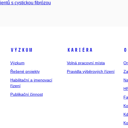
ientů s cystickou fibrózou
Výzkum
Kariéra
O
Výzkum
Volná pracovní místa
Or
Řešené projekty
Pravidla výběrových řízení
Za
Habilitační a jmenovací
Na
řízení
HR
Publikační činnost
Fa
Ko
Kd
Ko