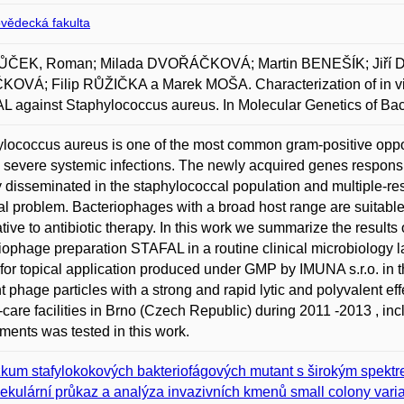
ovědecká fakulta
ČEK, Roman; Milada DVOŘÁČKOVÁ; Martin BENEŠÍK; Jiří 
OVÁ; Filip RŮŽIČKA a Marek MOŠA. Characterization of in vitro
 against Staphylococcus aureus. In Molecular Genetics of Bac
lococcus aureus is one of the most common gram-positive oppo
o severe systemic infections. The newly acquired genes responsib
y disseminated in the staphylococcal population and multiple-resi
l problem. Bacteriophages with a broad host range are suitable 
ative to antibiotic therapy. In this work we summarize the results o
iophage preparation STAFAL in a routine clinical microbiology 
 for topical application produced under GMP by IMUNA s.r.o. in 
nt phage particles with a strong and rapid lytic and polyvalent eff
-care facilities in Brno (Czech Republic) during 2011 -2013 , incl
ments was tested in this work.
kum stafylokokových bakteriofágových mutant s širokým spektre
ekulární průkaz a analýza invazivních kmenů small colony vari