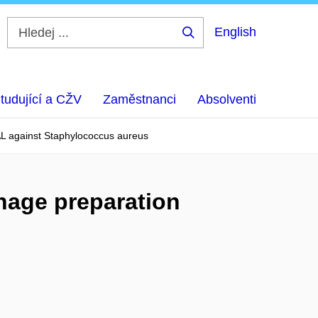
English
Hledej
...
tudující a CŽV
Zaměstnanci
Absolventi
AFAL against Staphylococcus aureus
ophage preparation