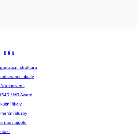
 nás
ganizační struktura
městnanci fakulty
ši absolventi
S4R / HR Award
kultní školy
merční služby
e nás najdete
ntakt