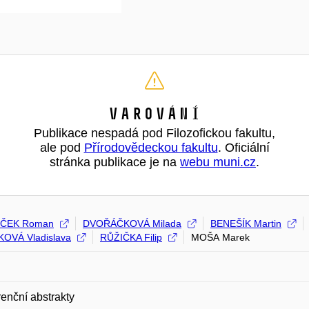
Varování
Publikace nespadá pod Filozofickou fakultu,
ale pod
Přírodovědeckou fakultu
. Oficiální
stránka publikace je na
webu muni.cz
.
ČEK Roman
DVOŘÁČKOVÁ Milada
BENEŠÍK Martin
OVÁ Vladislava
RŮŽIČKA Filip
MOŠA Marek
enční abstrakty