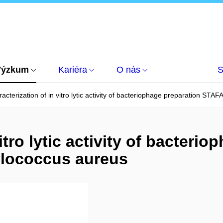
Výzkum
Kariéra
O nás
S
acterization of in vitro lytic activity of bacteriophage preparation ST
itro lytic activity of bacteri
lococcus aureus