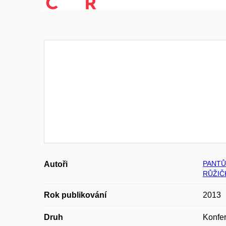
PANTŮ
Autoři
RŮŽIČK
Rok publikování
2013
Druh
Konfer