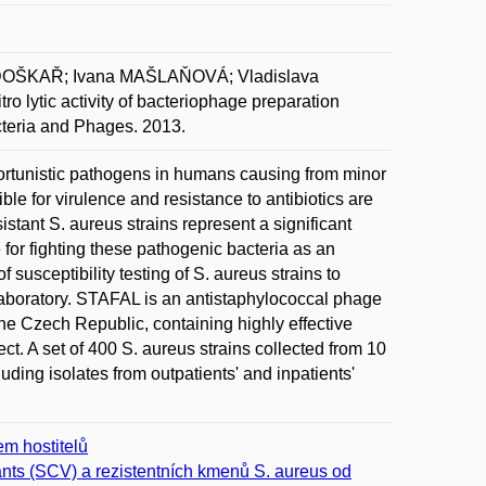
DOŠKAŘ; Ivana MAŠLAŇOVÁ; Vladislava
 lytic activity of bacteriophage preparation
teria and Phages. 2013.
rtunistic pathogens in humans causing from minor
le for virulence and resistance to antibiotics are
stant S. aureus strains represent a significant
for fighting these pathogenic bacteria as an
f susceptibility testing of S. aureus strains to
laboratory. STAFAL is an antistaphylococcal phage
the Czech Republic, containing highly effective
ect. A set of 400 S. aureus strains collected from 10
uding isolates from outpatients' and inpatients'
m hostitelů
ants (SCV) a rezistentních kmenů S. aureus od