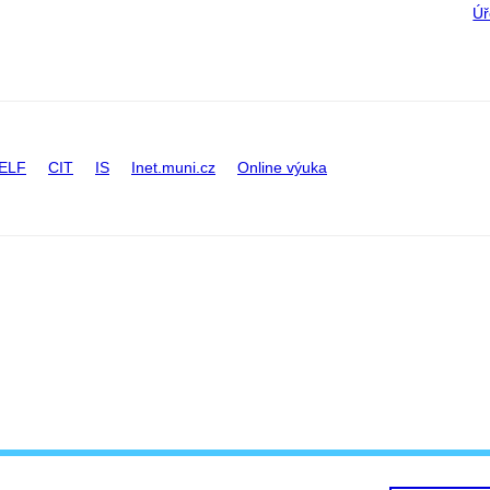
Úř
ELF
CIT
IS
Inet.muni.cz
Online výuka