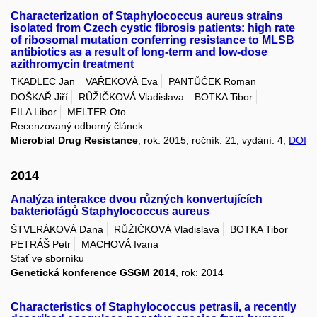
Characterization of Staphylococcus aureus strains
isolated from Czech cystic fibrosis patients: high rate
of ribosomal mutation conferring resistance to MLSB
antibiotics as a result of long-term and low-dose
azithromycin treatment
TKADLEC Jan
VAŘEKOVÁ Eva
PANTŮČEK Roman
DOŠKAŘ Jiří
RŮŽIČKOVÁ Vladislava
BOTKA Tibor
FILA Libor
MELTER Oto
Recenzovaný odborný článek
Microbial Drug Resistance
, rok: 2015, ročník: 21, vydání: 4,
DOI
2014
Analýza interakce dvou různých konvertujících
bakteriofágů Staphylococcus aureus
ŠTVERÁKOVÁ Dana
RŮŽIČKOVÁ Vladislava
BOTKA Tibor
PETRÁŠ Petr
MACHOVÁ Ivana
Stať ve sborníku
Genetická konference GSGM 2014
, rok: 2014
Characteristics of Staphylococcus petrasii, a recently