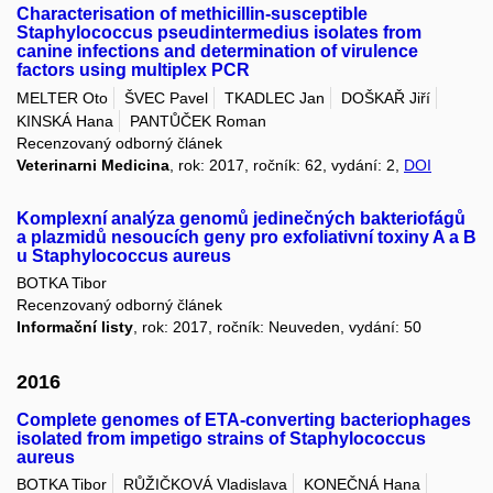
Characterisation of methicillin-susceptible
Staphylococcus pseudintermedius isolates from
canine infections and determination of virulence
factors using multiplex PCR
MELTER Oto
ŠVEC Pavel
TKADLEC Jan
DOŠKAŘ Jiří
KINSKÁ Hana
PANTŮČEK Roman
Recenzovaný odborný článek
Veterinarni Medicina
, rok: 2017, ročník: 62, vydání: 2,
DOI
Komplexní analýza genomů jedinečných bakteriofágů
a plazmidů nesoucích geny pro exfoliativní toxiny A a B
u Staphylococcus aureus
BOTKA Tibor
Recenzovaný odborný článek
Informační listy
, rok: 2017, ročník: Neuveden, vydání: 50
2016
Complete genomes of ETA-converting bacteriophages
isolated from impetigo strains of Staphylococcus
aureus
BOTKA Tibor
RŮŽIČKOVÁ Vladislava
KONEČNÁ Hana