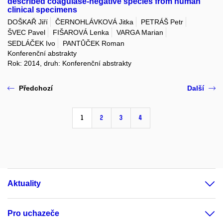
described coagulase-negative species from human
clinical specimens
DOŠKAŘ Jiří
ČERNOHLÁVKOVÁ Jitka
PETRÁŠ Petr
ŠVEC Pavel
FIŠAROVÁ Lenka
VARGA Marian
SEDLÁČEK Ivo
PANTŮČEK Roman
Konferenční abstrakty
Rok: 2014, druh: Konferenční abstrakty
Předchozí
Další
1
2
3
4
Aktuality
Pro uchazeče