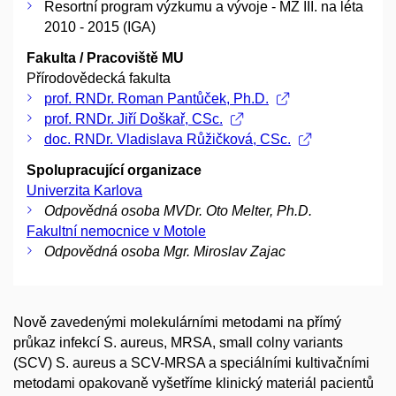
Resortní program výzkumu a vývoje - MZ III. na léta
2010 - 2015 (IGA)
Fakulta / Pracoviště MU
Přírodovědecká fakulta
prof. RNDr. Roman Pantůček, Ph.D.
prof. RNDr. Jiří Doškař, CSc.
doc. RNDr. Vladislava Růžičková, CSc.
Spolupracující organizace
Univerzita Karlova
Odpovědná osoba MVDr. Oto Melter, Ph.D.
Fakultní nemocnice v Motole
Odpovědná osoba Mgr. Miroslav Zajac
Nově zavedenými molekulárními metodami na přímý
průkaz infekcí S. aureus, MRSA, small colny variants
(SCV) S. aureus a SCV-MRSA a speciálními kultivačními
metodami opakovaně vyšetříme klinický materiál pacientů