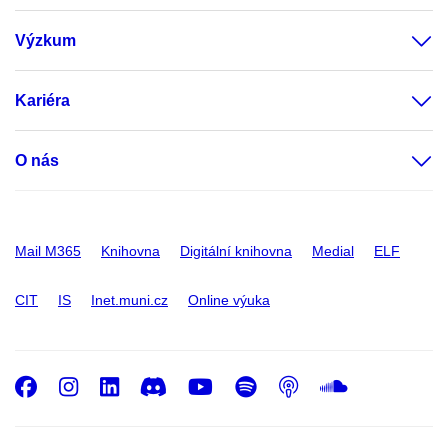
Výzkum
Kariéra
O nás
Mail M365
Knihovna
Digitální knihovna
Medial
ELF
CIT
IS
Inet.muni.cz
Online výuka
Facebook
Instagram
LinkedIn
Discord
Youtube
Spotify
Podcast
SoundC