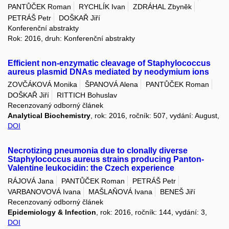
PANTŮČEK Roman
RYCHLÍK Ivan
ZDRÁHAL Zbyněk
PETRÁŠ Petr
DOŠKAŘ Jiří
Konferenční abstrakty
Rok: 2016, druh: Konferenční abstrakty
Efficient non-enzymatic cleavage of Staphylococcus
aureus plasmid DNAs mediated by neodymium ions
ZOVČÁKOVÁ Monika
ŠPANOVÁ Alena
PANTŮČEK Roman
DOŠKAŘ Jiří
RITTICH Bohuslav
Recenzovaný odborný článek
Analytical Biochemistry
, rok: 2016, ročník: 507, vydání: August,
DOI
Necrotizing pneumonia due to clonally diverse
Staphylococcus aureus strains producing Panton-
Valentine leukocidin: the Czech experience
RÁJOVÁ Jana
PANTŮČEK Roman
PETRÁŠ Petr
VARBANOVOVÁ Ivana
MAŠLAŇOVÁ Ivana
BENEŠ Jiří
Recenzovaný odborný článek
Epidemiology & Infection
, rok: 2016, ročník: 144, vydání: 3,
DOI