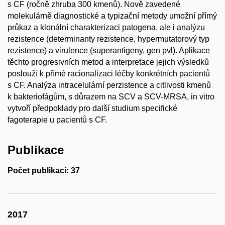
s CF (ročně zhruba 300 kmenů). Nově zavedené
molekulárně diagnostické a typizační metody umožní přímý
průkaz a klonální charakterizaci patogena, ale i analýzu
rezistence (determinanty rezistence, hypermutatorový typ
rezistence) a virulence (superantigeny, gen pvl). Aplikace
těchto progresivních metod a interpretace jejich výsledků
poslouží k přímé racionalizaci léčby konkrétních pacientů
s CF. Analýza intracelulární perzistence a citlivosti kmenů
k bakteriofágům, s důrazem na SCV a SCV-MRSA, in vitro
vytvoří předpoklady pro další studium specifické
fagoterapie u pacientů s CF.
Publikace
Počet publikací: 37
2017