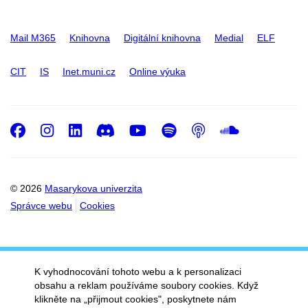
Mail M365
Knihovna
Digitální knihovna
Medial
ELF
CIT
IS
Inet.muni.cz
Online výuka
Facebook
Instagram
LinkedIn
Discord
Youtube
Spotify
Podcast
SoundC
© 2026
Masarykova univerzita
Správce webu
Cookies
K vyhodnocování tohoto webu a k personalizaci
obsahu a reklam používáme soubory cookies. Když
klikněte na „přijmout cookies", poskytnete nám