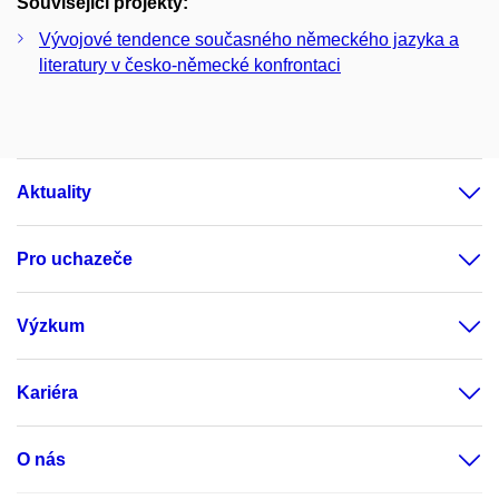
Související projekty:
Vývojové tendence současného německého jazyka a
literatury v česko-německé konfrontaci
Aktuality
Pro uchazeče
Výzkum
Kariéra
O nás