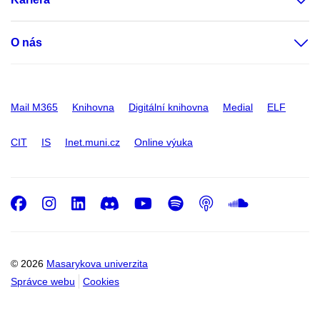
O nás
Mail M365
Knihovna
Digitální knihovna
Medial
ELF
CIT
IS
Inet.muni.cz
Online výuka
Facebook
Instagram
LinkedIn
Discord
Youtube
Spotify
Podcast
SoundC
© 2026
Masarykova univerzita
Správce webu
Cookies