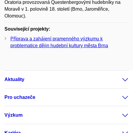
Oratoria provozovaná Questenbergovými hudebníky na
Moravě v 1. polovině 18. století (Brno, Jaroměřice,
Olomouc).
Související projekty:
Příprava a zahájení pramenného výzkumu k
problematice dějin hudební kultury města Brna
Aktuality
Pro uchazeče
Výzkum
Kariéra