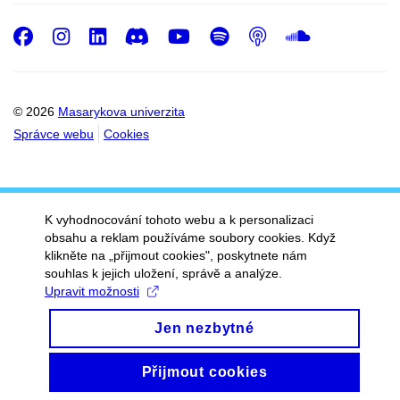
Facebook
Instagram
LinkedIn
Discord
Youtube
Spotify
Podcast
SoundC
© 2026
Masarykova univerzita
Správce webu
Cookies
K vyhodnocování tohoto webu a k personalizaci
obsahu a reklam používáme soubory cookies. Když
klikněte na „přijmout cookies", poskytnete nám
souhlas k jejich uložení, správě a analýze.
Upravit možnosti
Jen nezbytné
Přijmout cookies