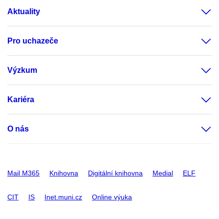
Aktuality
Pro uchazeče
Výzkum
Kariéra
O nás
Mail M365
Knihovna
Digitální knihovna
Medial
ELF
CIT
IS
Inet.muni.cz
Online výuka