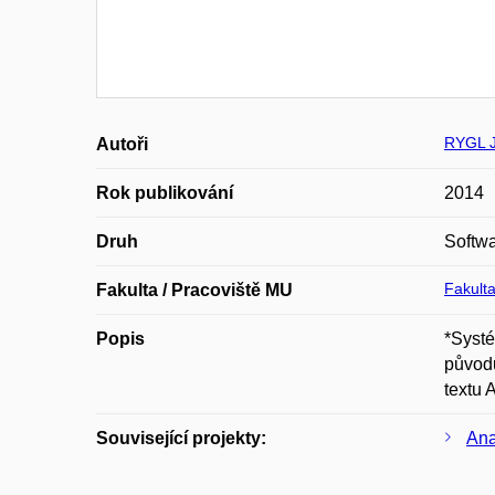
RYGL 
Autoři
Rok publikování
2014
Druh
Softw
Fakulta
Fakulta / Pracoviště MU
Popis
*Systé
původu
textu 
Související projekty:
Ana