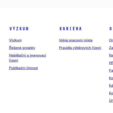
Výzkum
Kariéra
O
Výzkum
Volná pracovní místa
Or
Řešené projekty
Pravidla výběrových řízení
Za
Habilitační a jmenovací
Na
řízení
HR
Publikační činnost
Fa
Ko
Kd
Ko
Úř