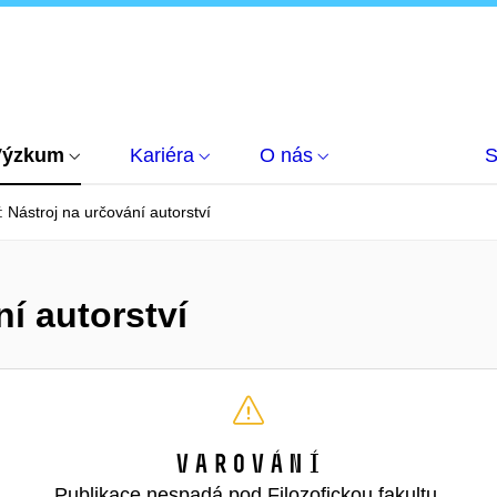
Výzkum
Kariéra
O nás
S
 Nástroj na určování autorství
í autorství
Varování
Publikace nespadá pod Filozofickou fakultu,