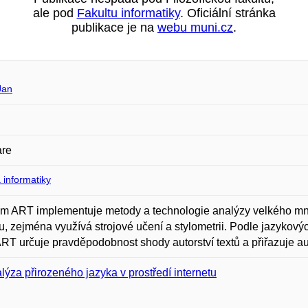
ale pod
Fakultu informatiky
. Oficiální stránka
publikace je na
webu muni.cz
.
Jan
are
 informatiky
m ART implementuje metody a technologie analýzy velkého mno
, zejména využívá strojové učení a stylometrii. Podle jazykových,
ART určuje pravděpodobnost shody autorství textů a přiřazuje a
lýza přirozeného jazyka v prostředí internetu