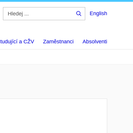
English
Hledej
...
tudující a CŽV
Zaměstnanci
Absolventi