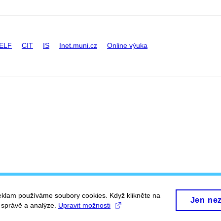
ELF
CIT
IS
Inet.muni.cz
Online výuka
eklam používáme soubory cookies. Když klikněte na
Jen ne
, správě a analýze.
Upravit možnosti