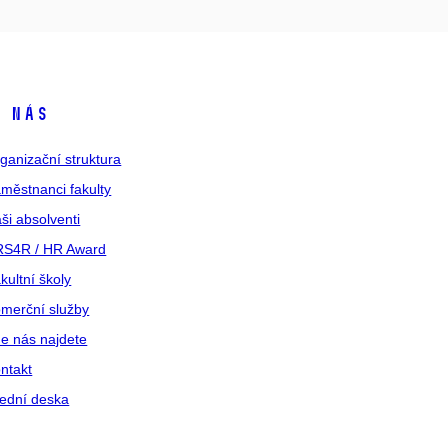
 nás
ganizační struktura
městnanci fakulty
ši absolventi
S4R / HR Award
kultní školy
merční služby
e nás najdete
ntakt
ední deska