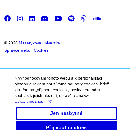
Facebook
Instagram
LinkedIn
Discord
Youtube
Spotify
Podcast
SoundC
© 2026
Masarykova univerzita
Správce webu
Cookies
K vyhodnocování tohoto webu a k personalizaci
obsahu a reklam používáme soubory cookies. Když
klikněte na „přijmout cookies", poskytnete nám
souhlas k jejich uložení, správě a analýze.
Upravit možnosti
Jen nezbytné
Přijmout cookies