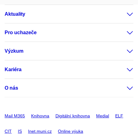
Aktuality
Pro uchazeče
Výzkum
Kariéra
O nás
Mail M365
Knihovna
Digitální knihovna
Medial
ELF
CIT
IS
Inet.muni.cz
Online výuka