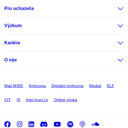
Pro uchazeče
Výzkum
Kariéra
O nás
Mail M365
Knihovna
Digitální knihovna
Medial
ELF
CIT
IS
Inet.muni.cz
Online výuka
Facebook
Instagram
LinkedIn
Discord
Youtube
Spotify
Podcast
SoundC