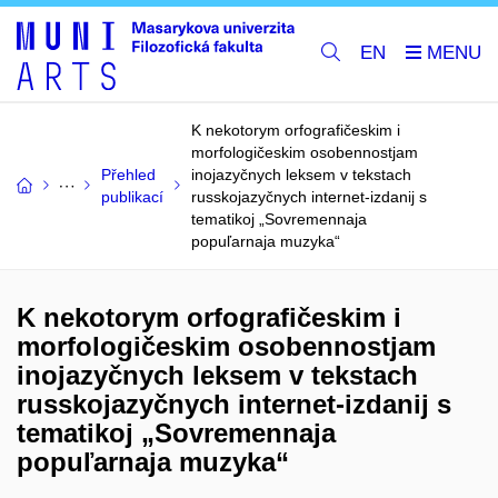
EN
K nekotorym orfografičeskim i
morfologičeskim osobennostjam
Přehled
inojazyčnych leksem v tekstach
publikací
russkojazyčnych internet-izdanij s
tematikoj „Sovremennaja
popuľarnaja muzyka“
K nekotorym orfografičeskim i
morfologičeskim osobennostjam
inojazyčnych leksem v tekstach
russkojazyčnych internet-izdanij s
tematikoj „Sovremennaja
popuľarnaja muzyka“