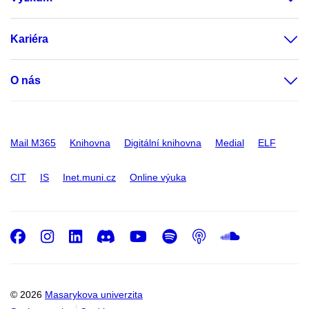
Kariéra
O nás
Mail M365
Knihovna
Digitální knihovna
Medial
ELF
CIT
IS
Inet.muni.cz
Online výuka
Facebook
Instagram
LinkedIn
Discord
Youtube
Spotify
Podcast
SoundC
© 2026
Masarykova univerzita